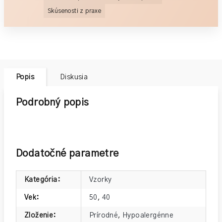
Skúsenosti z praxe
Popis
Diskusia
Podrobný popis
Dodatočné parametre
Kategória
:
Vzorky
Vek
:
50
,
40
Zloženie
:
Prírodné
,
Hypoalergénne