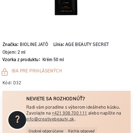
Značka:
BIOLINE JATÒ
Línia:
AGE BEAUTY SECRET
Objem: 2 ml
Vzorka z produktu:
Krém 50 ml
Jednotková
IBA PRE PRIHLÁSENÝCH
cena:
Kód:
D32
NEVIETE SA ROZHODNÚŤ?
Radi vám poradíme s výberom ideálneho kúsku.
Zavolajte na
+421 908 700 111
alebo napíšte na
?
info@creativebeauty.sk
.
Osobné odporúčanie
Rýchla odpoveď