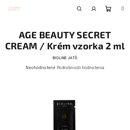
Prejsť
na
obsah
Nákupn
Hľadať
Prihlásenie
AGE BEAUTY SECRET
košík
CREAM / Krém vzorka 2 ml
BIOLINE JATÒ
Priemerné
Neohodnotené
Podrobnosti hodnotenia
hodnotenie
produktu
je
0,0
z
5
hviezdičiek.