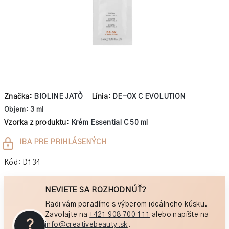
Značka:
BIOLINE JATÒ
Línia:
DE-OX C EVOLUTION
Objem: 3 ml
Vzorka z produktu:
Krém Essential C 50 ml
Jednotková
IBA PRE PRIHLÁSENÝCH
cena:
Kód:
D134
NEVIETE SA ROZHODNÚŤ?
Radi vám poradíme s výberom ideálneho kúsku.
Zavolajte na
+421 908 700 111
alebo napíšte na
?
info@creativebeauty.sk
.