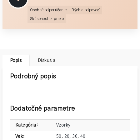
Osobné odporúčanie
Rýchla odpoveď
Skúsenosti z praxe
Popis
Diskusia
Podrobný popis
Dodatočné parametre
Kategória
:
Vzorky
Vek
:
50
,
20
,
30
,
40