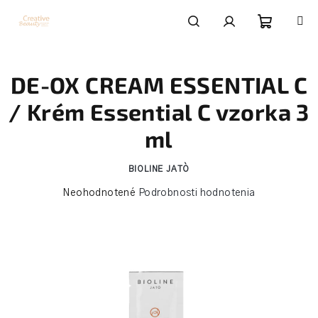
Prejsť
na
obsah
Nákupn
Hľadať
Prihlásenie
DE-OX CREAM ESSENTIAL C
košík
/ Krém Essential C vzorka 3
ml
BIOLINE JATÒ
Priemerné
Neohodnotené
Podrobnosti hodnotenia
hodnotenie
produktu
je
0,0
z
5
hviezdičiek.