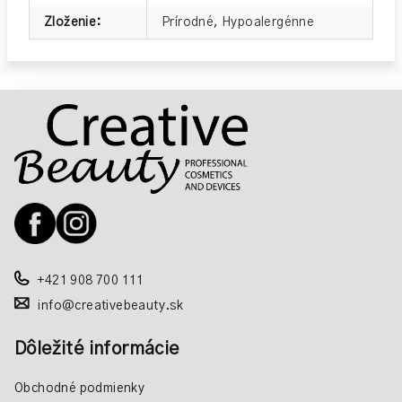
Zloženie
:
Prírodné
,
Hypoalergénne
Z
á
p
ä
t
i
e
+421 908 700 111
info@creativebeauty.sk
Dôležité informácie
Obchodné podmienky