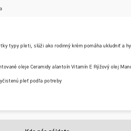
a
ky typy pleti, slúži ako rodinný krém pomáha ukludniť a hy
tované oleje Ceramidy alantoín Vitamín E Rýžový olej Ma
vyčistenú pleť podľa potreby