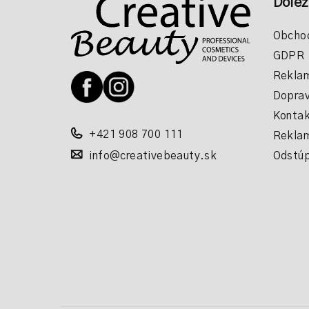
Dôlež
á
p
Obcho
GDPR
ä
Reklam
t
Doprav
i
Kontak
+421 908 700 111
Reklam
e
info@creativebeauty.sk
Odstúp