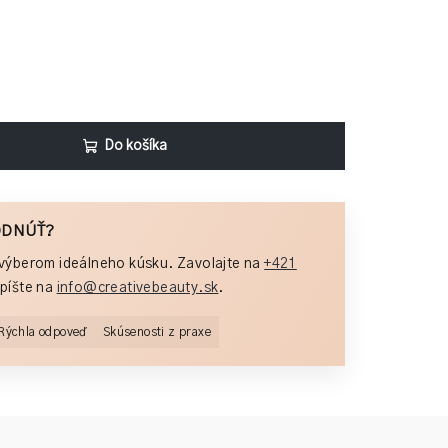
Do košíka
ODNÚŤ?
výberom ideálneho kúsku. Zavolajte na
+421
píšte na
info@creativebeauty.sk
.
Rýchla odpoveď
Skúsenosti z praxe