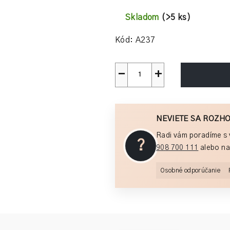
Jednotková
5
cena:
hviezdičiek.
Skladom
(>5 ks)
Kód:
A237
−
+
NEVIETE SA ROZH
Radi vám poradíme s 
?
908 700 111
alebo na
Osobné odporúčanie