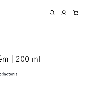
Hľadať
Prihlásenie
Nákupný
košík
m | 200 ml
odnotenia