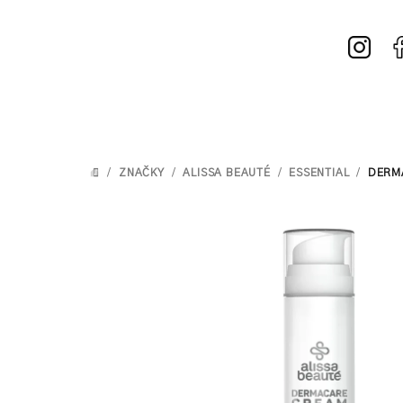
Prejsť
na
obsah
/
ZNAČKY
/
ALISSA BEAUTÉ
/
ESSENTIAL
/
DERMA
DOMOV