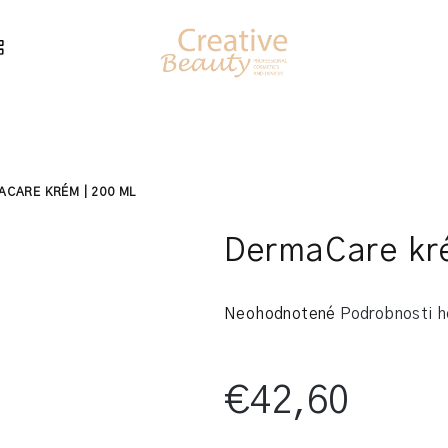
CARE KRÉM | 200 ML
DermaCare kré
Priemerné
Neohodnotené
Podrobnosti h
hodnotenie
produktu
je
€42,60
0,0
z