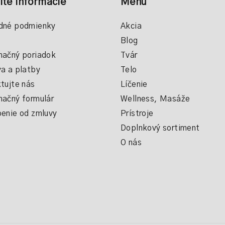
ité informácie
Menu
dné podmienky
Akcia
Blog
ačný poriadok
Tvár
a a platby
Telo
tujte nás
Líčenie
ačný formulár
Wellness, Masáže
enie od zmluvy
Prístroje
Doplnkový sortiment
O nás