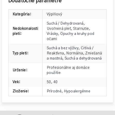
Dodatočné parametre
Kategória
:
Výplňový
Suchá / Dehydrovaná
,
Nedokonalosti
Uvoľnená pleť
,
Starnutie
,
pleti
:
Vrásky
,
Opuchy a kruhy pod
očami
Suchá a bez výživy
,
Citlivá /
Typ pleti
:
Reaktívna
,
Normálna
,
Zmiešaná
a mastná
,
Suchá a dehydrovaná
Profesionálne aj domáce
Určenie
:
použitie
Vek
:
50
,
40
Zloženie
:
Prírodné
,
Hypoalergénne
Z