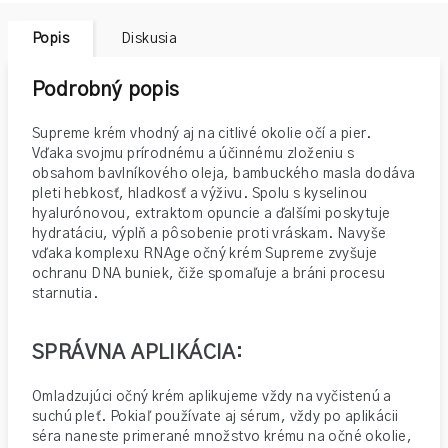
Popis
Diskusia
Podrobný popis
Supreme krém vhodný aj na citlivé okolie očí a pier.
Vďaka svojmu prírodnému a účinnému zloženiu s
obsahom bavlníkového oleja, bambuckého masla dodáva
pleti hebkosť, hladkosť a výživu. Spolu s kyselinou
hyalurónovou, extraktom opuncie a ďalšími poskytuje
hydratáciu, výplň a pôsobenie proti vráskam. Navyše
vďaka komplexu RNAge očný krém Supreme zvyšuje
ochranu DNA buniek, čiže spomaľuje a bráni procesu
starnutia.
SPRÁVNA APLIKÁCIA
:
Omladzujúci očný krém aplikujeme vždy na vyčistenú a
suchú pleť. Pokiaľ používate aj sérum, vždy po aplikácii
séra naneste primerané množstvo krému na očné okolie,