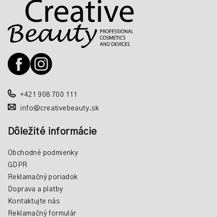
á
p
ä
t
i
e
+421 908 700 111
info@creativebeauty.sk
Dôležité informácie
Obchodné podmienky
GDPR
Reklamačný poriadok
Doprava a platby
Kontaktujte nás
Reklamačný formulár