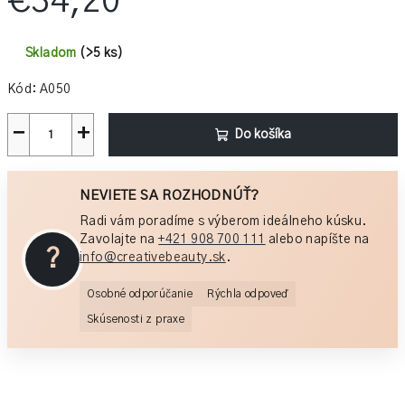
€34,20
Jednotková
cena:
Skladom
(>5 ks)
Kód:
A050
−
+
Do košíka
NEVIETE SA ROZHODNÚŤ?
Radi vám poradíme s výberom ideálneho kúsku.
Zavolajte na
+421 908 700 111
alebo napíšte na
?
info@creativebeauty.sk
.
Osobné odporúčanie
Rýchla odpoveď
Skúsenosti z praxe