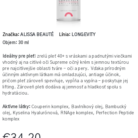
Značka:
ALISSA BEAUTÉ
Línia:
LONGEVITY
Objem: 30 ml
Ideálny pre pleť:
zrelú pleť 40+ s vráskami a padnutými viečkami
vhodný aj na citlivé oči
Supreme očný krém s jemnou textúrou
pre najcitlivejšie oblasti tváre - oči a pery. Vďaka prírodným
účinným aktívnym látkam má omladzujúci, antiage účinok,
pričom pleť zároveň spevňuje, vypĺňa a vypína - poskytuje jej
lifting. Zároveň pleti dodáva aj jemnosť a hladkosť spolu s
hydratáciou.
Aktívne látky:
Couperin komplex, Bavlníkový olej, Bambucký
olej, Kyselina Hyalurónová, RNAge komplex, Perfection Peptide
komplex