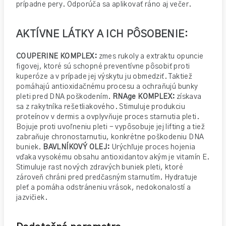
prípadne pery. Odporúča sa aplikovať ráno aj večer.
AKTÍVNE LÁTKY A ICH PÔSOBENIE:
COUPERINE KOMPLEX:
zmes rukoly a extraktu opuncie
figovej, ktoré sú schopné preventívne pôsobiť proti
kuperóze a v prípade jej výskytu ju obmedziť. Taktiež
pomáhajú antioxidačnému procesu a ochraňujú bunky
pleti pred DNA poškodením.
RNAge KOMPLEX:
získava
sa z rakytníka rešetliakového. Stimuluje produkciu
proteínov v dermis a ovplyvňuje proces starnutia pleti.
Bojuje proti uvoľneniu pleti - vypôsobuje jej lifting a tiež
zabraňuje chronostarnutiu, konkrétne poškodeniu DNA
buniek.
BAVLNÍKOVÝ OLEJ:
Urýchľuje proces hojenia
vďaka vysokému obsahu antioxidantov akým je vitamín E.
Stimuluje rast nových zdravých buniek pleti, ktoré
zároveň chráni pred predčasným starnutím. Hydratuje
pleť a pomáha odstráneniu vrások, nedokonalostí a
jazvičiek.