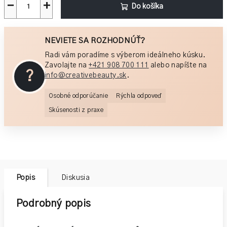
−
+
Do košíka
NEVIETE SA ROZHODNÚŤ?
Radi vám poradíme s výberom ideálneho kúsku.
Zavolajte na
+421 908 700 111
alebo napíšte na
?
info@creativebeauty.sk
.
Osobné odporúčanie
Rýchla odpoveď
Skúsenosti z praxe
Popis
Diskusia
Podrobný popis