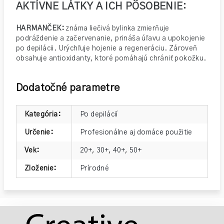
AKTÍVNE LÁTKY A ICH PÔSOBENIE:
HARMANČEK:
známa liečivá bylinka zmierňuje
podráždenie a začervenanie, prináša úľavu a upokojenie
po depilácii. Urýchľuje hojenie a regeneráciu. Zároveň
obsahuje antioxidanty, ktoré pomáhajú chrániť pokožku.
Dodatočné parametre
Kategória
:
Po depilácií
Určenie
:
Profesionálne aj domáce použitie
Vek
:
20+
,
30+
,
40+
,
50+
Zloženie
:
Prírodné
Z