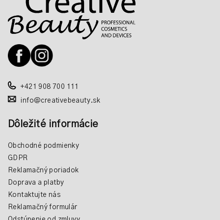
á
p
ä
t
i
e
+421 908 700 111
info@creativebeauty.sk
Dôležité informácie
Obchodné podmienky
GDPR
Reklamačný poriadok
Doprava a platby
Kontaktujte nás
Reklamačný formulár
Odstúpenie od zmluvy