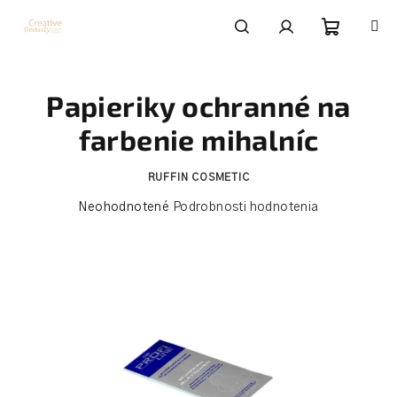
Prejsť
na
obsah
Nákupn
Hľadať
Prihlásenie
Papieriky ochranné na
košík
farbenie mihalníc
RUFFIN COSMETIC
Priemerné
Neohodnotené
Podrobnosti hodnotenia
hodnotenie
produktu
je
0,0
z
5
hviezdičiek.