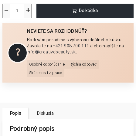
−
+
Do košíka
NEVIETE SA ROZHODNÚŤ?
Radi vám poradíme s výberom ideálneho kúsku.
Zavolajte na
+421 908 700 111
alebo napíšte na
?
info@creativebeauty.sk
.
Osobné odporúčanie
Rýchla odpoveď
Skúsenosti z praxe
Popis
Diskusia
Podrobný popis