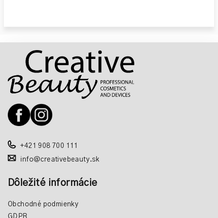
Z
á
p
ä
t
i
e
+421 908 700 111
info@creativebeauty.sk
Dôležité informácie
Obchodné podmienky
GDPR