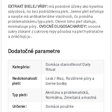
EXTRAKT BIELEJ VŔBY:
má podobné účinky ako kyselina
salycilová, no bez podráždenia pleti. Jemne pleť exfoliuje
a navyše má antibakteriálne vlastnosti, čo pomáha
problematickému typu pleti. Okrem toho pleť sťahuje,
minimalizuje póry.
OVOCNÉ OLIGOSACHARIDY:
ovocné
cukry získané z cukrovej repy pôsobia na pleť hydratačne
a zvláčňujú ju.
Dodatočné parametre
Domáca starostlivosť Daily
Kategória
:
Ritual
Nedokonalosti
Lesk / Maz
,
Rozšírené póry a
pleti
:
čierne bodky
Aknózna a problematická
,
Typ pleti
:
Normálna
,
Zmiešaná a mastná
Určenie
:
Domáce použitie