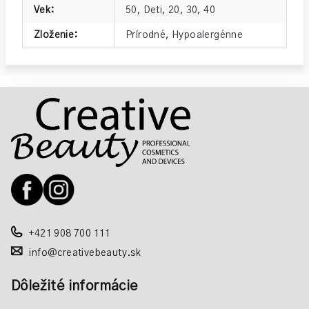
Vek
:
50
,
Deti
,
20
,
30
,
40
Zloženie
:
Prírodné
,
Hypoalergénne
Z
á
p
ä
t
i
e
+421 908 700 111
info@creativebeauty.sk
Dôležité informácie