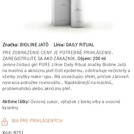
Značka:
BIOLINE JATÒ
Línia:
DAILY RITUAL
PRE ZOBRAZENIE CENY JE POTREBNÉ PRIHLÁSENIE.
ZAREGISTRUJTE SA AKO ZÁKAZNÍK.
Objem: 200 ml
Jemne čistiaci gél PURE z línie Daily Ritual značky Bioline Jató
na mastnú a aknóznu pleť čistí epidermu, odstraňuje nečistoty a
všetky zvyšky make-upu. Má osviežujúci efekt, pričom zároveň
navracia pokožke rovnováhu . Najideálnejší na mastnú,
problematickú alebo aknóznu pleť.
Aktívne látky:
Ovocný cukor, výťažok z bielej vŕby a ovocné
kyseliny
Jednotková
IBA PRE PRIHLÁSENÝCH
cena:
Kód:
B251