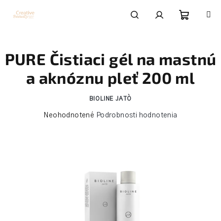
Prejsť
na
obsah
Nákupn
Hľadať
Prihlásenie
PURE Čistiaci gél na mastnú
košík
a aknóznu pleť 200 ml
BIOLINE JATÒ
Priemerné
Neohodnotené
Podrobnosti hodnotenia
hodnotenie
produktu
je
0,0
z
5
hviezdičiek.