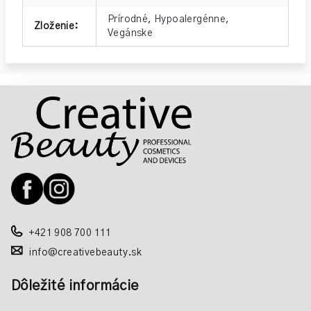
Prírodné
,
Hypoalergénne
,
Zloženie
:
Vegánske
Z
á
p
ä
t
i
e
+421 908 700 111
info@creativebeauty.sk
Dôležité informácie