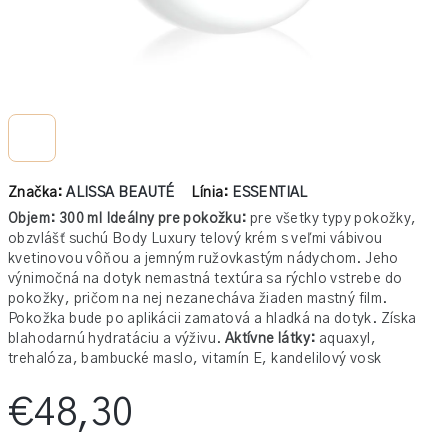
Značka:
ALISSA BEAUTÉ
Línia:
ESSENTIAL
Objem: 300 ml
Ideálny pre pokožku:
pre všetky typy pokožky,
obzvlášť suchú
Body Luxury telový krém s veľmi vábivou
kvetinovou vôňou a jemným ružovkastým nádychom. Jeho
výnimočná na dotyk nemastná textúra sa rýchlo vstrebe do
pokožky, pričom na nej nezanecháva žiaden mastný film.
Pokožka bude po aplikácii zamatová a hladká na dotyk. Získa
blahodarnú hydratáciu a výživu.
Aktívne látky:
aquaxyl,
trehalóza, bambucké maslo, vitamín E, kandelilový vosk
€48,30