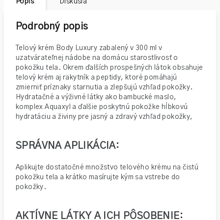
Popis
Diskusia
Podrobný popis
Telový krém Body Luxury zabalený v 300 ml v
uzatvárateľnej nádobe na domácu starostlivosť o
pokožku tela. Okrem ďalších prospešných látok obsahuje
telový krém aj rakytník a peptidy, ktoré pomáhajú
zmierniť príznaky starnutia a zlepšujú vzhľad pokožky.
Hydratačné a výživné látky ako bambucké maslo,
komplex Aquaxyl a ďalšie poskytnú pokožke hĺbkovú
hydratáciu a živiny pre jasný a zdravý vzhľad pokožky,
SPRÁVNA A
PLIKÁCIA:
Aplikujte dostatočné množstvo telového krému na čistú
pokožku tela a krátko masírujte kým sa vstrebe do
pokožky.
AKTÍVNE LÁTKY A ICH PÔSOBENIE: