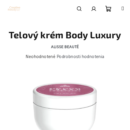
Prejsť
na
obsah
Nákupn
Hľadať
Prihlásenie
Telový krém Body Luxury
košík
ALISSE BEAUTÉ
Priemerné
Neohodnotené
Podrobnosti hodnotenia
hodnotenie
produktu
je
0,0
z
5
hviezdičiek.