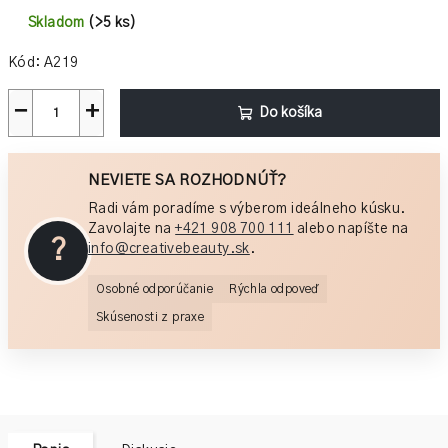
Jednotková
cena:
Skladom
(>5 ks)
Kód:
A219
−
+
Do košíka
NEVIETE SA ROZHODNÚŤ?
Radi vám poradíme s výberom ideálneho kúsku.
Zavolajte na
+421 908 700 111
alebo napíšte na
?
info@creativebeauty.sk
.
Osobné odporúčanie
Rýchla odpoveď
Skúsenosti z praxe