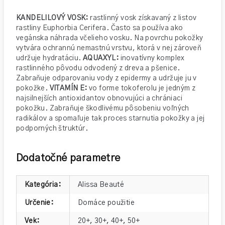
KANDELILOVÝ VOSK:
rastlinný vosk získavaný z listov
rastliny Euphorbia Cerifera. Často sa používa ako
vegánska náhrada včelieho vosku. Na povrchu pokožky
vytvára ochrannú nemastnú vrstvu, ktorá v nej zároveň
udržuje hydratáciu.
AQUAXYL:
inovatívny komplex
rastlinného pôvodu odvodený z dreva a pšenice.
Zabraňuje odparovaniu vody z epidermy a udržuje ju v
pokožke.
VITAMÍN E:
vo forme tokoferolu je jedným z
najsilnejších antioxidantov obnovujúci a chrániaci
pokožku. Zabraňuje škodlivému pôsobeniu voľných
radikálov a spomaľuje tak proces starnutia pokožky a jej
podporných štruktúr.
Dodatočné parametre
Kategória
:
Alissa Beauté
Určenie
:
Domáce použitie
Vek
:
20+
,
30+
,
40+
,
50+