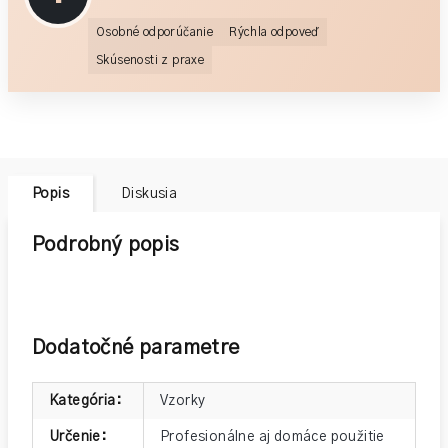
Osobné odporúčanie
Rýchla odpoveď
Skúsenosti z praxe
Popis
Diskusia
Podrobný popis
Dodatočné parametre
Kategória
:
Vzorky
Určenie
:
Profesionálne aj domáce použitie