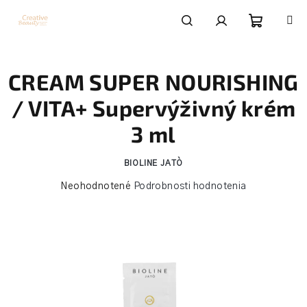
Prejsť
na
obsah
Nákupn
Hľadať
Prihlásenie
CREAM SUPER NOURISHING
košík
/ VITA+ Supervýživný krém
3 ml
BIOLINE JATÒ
Priemerné
Neohodnotené
Podrobnosti hodnotenia
hodnotenie
produktu
je
0,0
z
5
hviezdičiek.