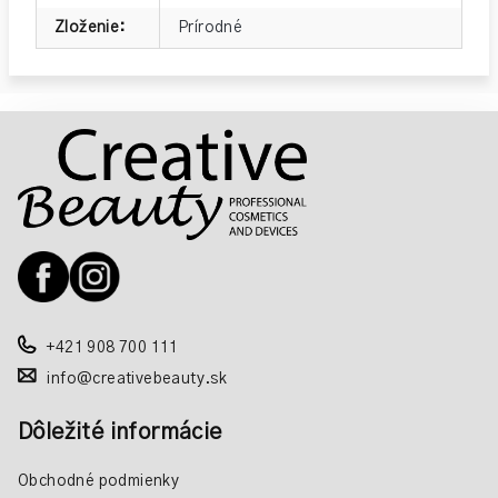
Zloženie
:
Prírodné
Z
á
p
ä
t
i
e
+421 908 700 111
info@creativebeauty.sk
Dôležité informácie
Obchodné podmienky