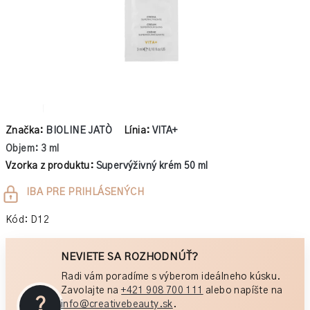
Značka:
BIOLINE JATÒ
Línia:
VITA+
Objem: 3 ml
Vzorka z produktu:
Supervýživný krém 50 ml
Jednotková
IBA PRE PRIHLÁSENÝCH
cena:
Kód:
D12
NEVIETE SA ROZHODNÚŤ?
Radi vám poradíme s výberom ideálneho kúsku.
Zavolajte na
+421 908 700 111
alebo napíšte na
?
info@creativebeauty.sk
.