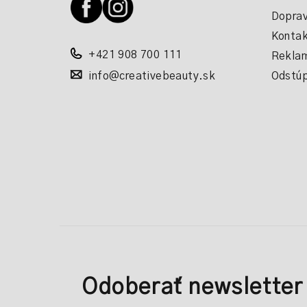
t
Doprav
i
Kontak
+421 908 700 111
Reklam
e
info@creativebeauty.sk
Odstúp
Odoberať newsletter