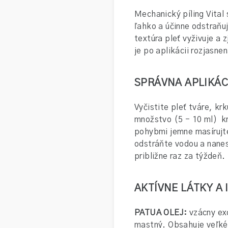
Mechanický píling Vital 
ľahko a účinne odstraňu
textúra pleť vyživuje a 
je po aplikácii rozjasne
SPRÁVNA APLIKÁC
Vyčistite pleť tváre, k
množstvo (5 - 10 ml) kr
pohybmi jemne masírujte 
odstráňte vodou a nane
približne raz za týždeň.
AKTÍVNE LÁTKY A
PATUA OLEJ:
vzácny exo
mastný. Obsahuje veľké