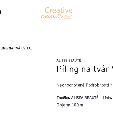
ÍLING NA TVÁR VITAL
ALISSE BEAUTÉ
Píling na tvár 
Priemerné
Neohodnotené
Podrobnosti h
hodnotenie
produktu
Značka:
ALISSA BEAUTÉ
Línia
je
Objem: 100 ml
0,0