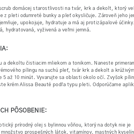
scrub domácej starostlivosti na tvár, krk a dekolt, ktorý ve
je z pleti odumreté bunky a pleť okysličuje. Zároveň jeho j
zjemňuje, upokojuje, hydratuje a má aj protizápalové účinky
ná, hydratovaná, vyživená a veľmi jemná.
IA:
rku a dekoltu čistiacim mliekom a tonikom. Naneste primera
émového pílingu na suchú pleť, tvár krk a dekolt a krúživým
5 až 10 minút. Vyvarujte sa oblasti okolo očí. Zvyšok píli
ste krém Alissa Beauté podľa typu pleti. Odporúčame apli
 ICH PÔSOBENIE:
tický prírodný olej s bylinnou vôňou, ktorý na dotyk nie je
 množstvo prospešných látok, vitamínov, mastných kyselí