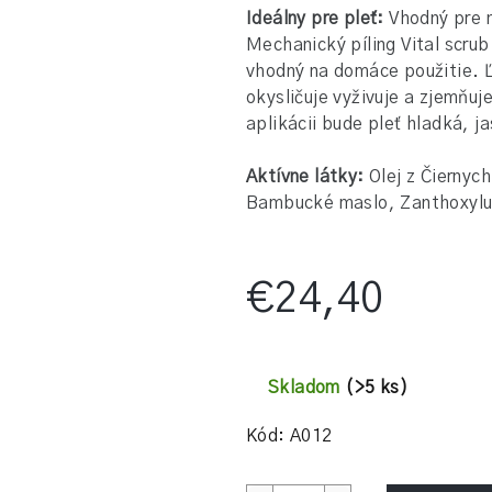
z
Ideálny pre pleť:
Vhodný pre 
5
Mechanický píling Vital scrub
hviezdičiek.
vhodný na domáce použitie. 
okysličuje vyživuje a zjemňuj
aplikácii bude pleť hladká, 
Aktívne látky:
Olej z Čiernych
Bambucké maslo, Zanthoxylu
€24,40
Jednotková
cena:
Skladom
(>5 ks)
Kód:
A012