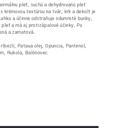
normálnu pleť, suchú a dehydrovanú pleť
 s krémovou textúrou na tvár, krk a dekolt je
Ľahko a účinne odstraňuje odumreté bunky,
e pleť a má aj protizápalové účinky. Po
jasná a zamatová.
 ríbezlí, Pataua olej, Opuncia, Pantenol,
m, Rukola, Balónovec