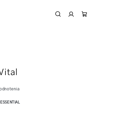
Hľadať
Prihlásenie
Nákupný
košík
Vital
odnotenia
:
ESSENTIAL