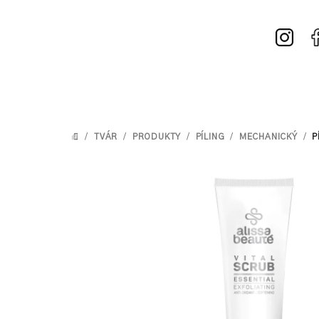
Prejsť
na
obsah
/
TVÁR
/
PRODUKTY
/
PÍLING
/
MECHANICKÝ
/
P
DOMOV