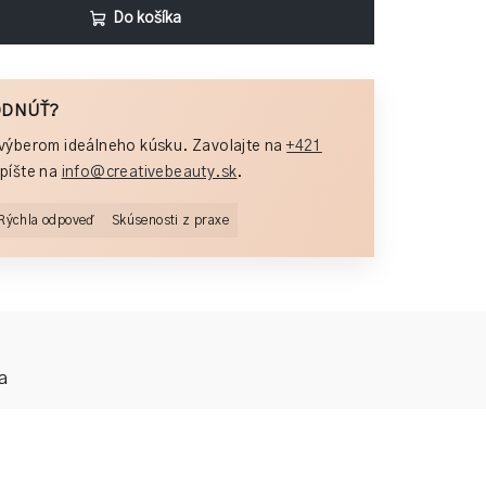
Do košíka
ODNÚŤ?
výberom ideálneho kúsku. Zavolajte na
+421
píšte na
info@creativebeauty.sk
.
Rýchla odpoveď
Skúsenosti z praxe
a