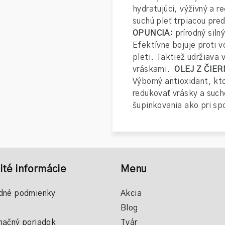
hydratujúci, výživný a 
suchú pleť trpiacou pre
OPUNCIA:
prírodný siln
Efektívne bojuje proti 
pleti. Taktiež udržiava 
vráskami.
OLEJ Z ČIE
Výborný antioxidant, kto
redukovať vrásky a such
šupinkovania ako pri sp
ité informácie
Menu
dné podmienky
Akcia
Blog
ačný poriadok
Tvár