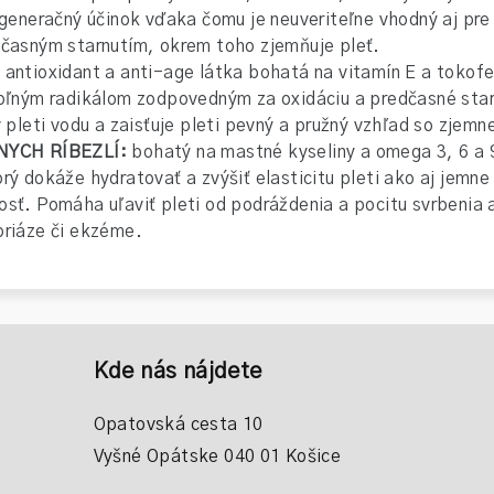
regeneračný účinok vďaka čomu je neuveriteľne vhodný aj pre
dčasným starnutím, okrem toho zjemňuje pleť.
ý antioxidant a anti-age látka bohatá na vitamín E a tokofe
voľným radikálom zodpovedným za oxidáciu a predčasné star
v pleti vodu a zaisťuje pleti pevný a pružný vzhľad so zjemn
RNYCH RÍBEZLÍ:
bohatý na mastné kyseliny a omega 3, 6 a 
rý dokáže hydratovať a zvýšiť elasticitu pleti ako aj jemne
osť. Pomáha uľaviť pleti od podráždenia a pocitu svrbenia 
oriáze či ekzéme.
Kde nás nájdete
Opatovská cesta 10
Vyšné Opátske 040 01 Košice