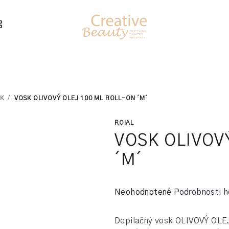
K
/
VOSK OLIVOVÝ OLEJ 100 ML ROLL-ON ´M´
ROIAL
VOSK OLIVOVÝ
´M´
Priemerné
Neohodnotené
Podrobnosti h
hodnotenie
produktu
Depilačný vosk OLIVOVÝ OLEJ
je