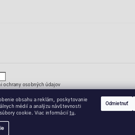
 ochrany osobných údajov
obenie obsahu a reklám, poskytovanie
Odmietnuť
iálnych médií a analýzu návštevnosti
súbory cookie. Viac informácií
tu
.
ie
radené.
Upraviť nastavenie