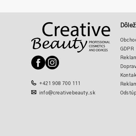
Z
Dôlež
á
p
Obcho
GDPR
ä
Reklam
t
Doprav
i
Kontak
+421 908 700 111
Reklam
e
info@creativebeauty.sk
Odstúp