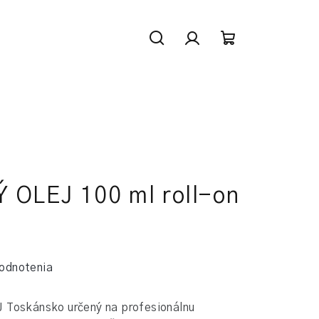
Hľadať
Prihlásenie
Nákupný
košík
 OLEJ 100 ml roll-on
odnotenia
 Toskánsko určený na profesionálnu