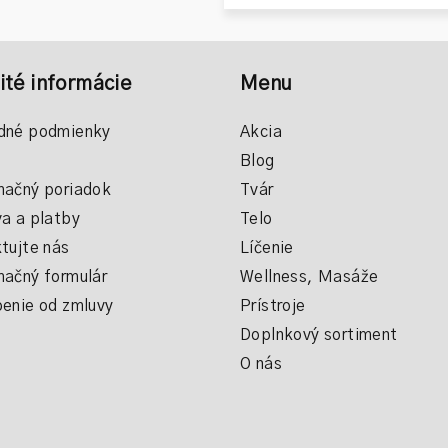
ité informácie
Menu
dné podmienky
Akcia
Blog
ačný poriadok
Tvár
a a platby
Telo
tujte nás
Líčenie
ačný formulár
Wellness, Masáže
enie od zmluvy
Prístroje
Doplnkový sortiment
O nás