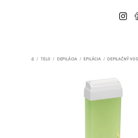
Prejsť
na
obsah
/
TELO
/
DEPILÁCIA
/
EPILÁCIA
/
DEPILAČNÝ VOS
DOMOV