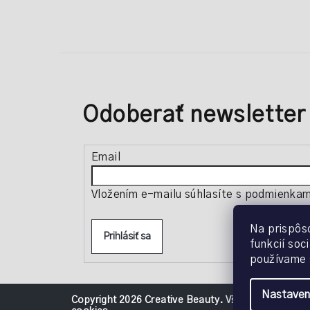
Odoberať newsletter
Email
Vložením e-mailu súhlasíte s
podmienkami
Na prispôs
Prihlásiť sa
funkcií soc
používame 
Nastaven
Copyright 2026
Creative Beauty
. Všetky práva vyh