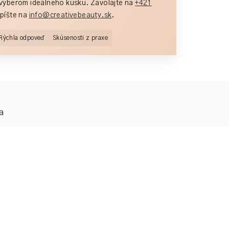
výberom ideálneho kúsku. Zavolajte na
+421
píšte na
info@creativebeauty.sk
.
Rýchla odpoveď
Skúsenosti z praxe
a