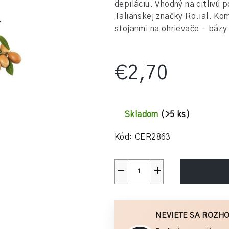
depiláciu. Vhodný na citlivú
0,0
Talianskej značky Ro.ial.
Kom
z
stojanmi na ohrievače - báz
5
hviezdičiek.
€2,70
Jednotková
cena:
Skladom
(>5 ks)
Kód:
CER2863
−
+
NEVIETE SA ROZH