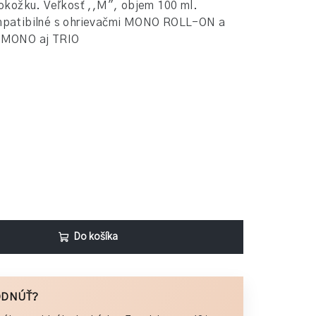
 pokožku. Veľkosť ,,M", objem 100 ml.
patibilné s
ohrievačmi MONO ROLL-ON
a
y
MONO
aj
TRIO
Do košíka
ODNÚŤ?