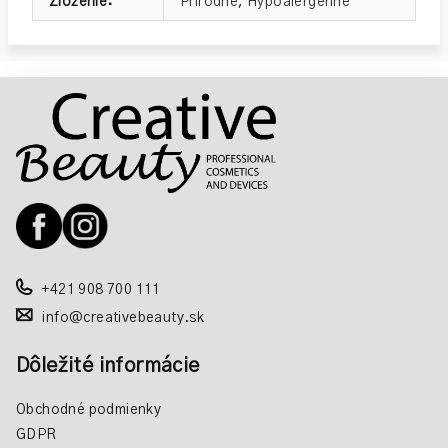
Zloženie
:
Prírodné
,
Hypoalergénne
Z
á
p
ä
t
i
e
+421 908 700 111
info@creativebeauty.sk
Dôležité informácie
Obchodné podmienky
GDPR