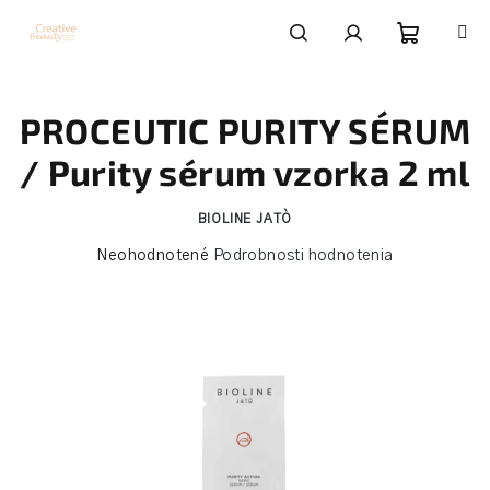
Prejsť
na
obsah
Nákupn
Hľadať
Prihlásenie
PROCEUTIC PURITY SÉRUM
košík
/ Purity sérum vzorka 2 ml
BIOLINE JATÒ
Priemerné
Neohodnotené
Podrobnosti hodnotenia
hodnotenie
produktu
je
0,0
z
5
hviezdičiek.