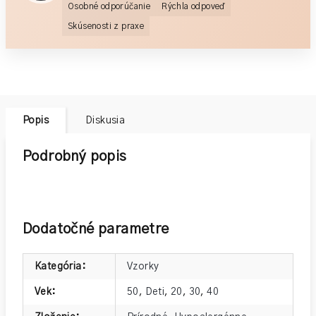
Osobné odporúčanie
Rýchla odpoveď
Skúsenosti z praxe
Popis
Diskusia
Podrobný popis
Dodatočné parametre
Kategória
:
Vzorky
Vek
:
50
,
Deti
,
20
,
30
,
40