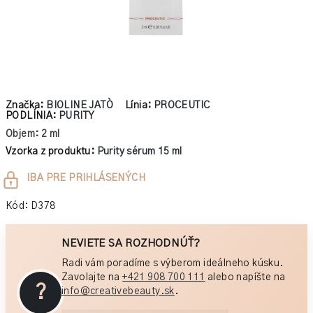
Značka:
BIOLINE JATÒ
Línia:
PROCEUTIC
PODLÍNIA:
PURITY
Objem: 2 ml
Vzorka z produktu:
Purity sérum 15 ml
Jednotková
IBA PRE PRIHLÁSENÝCH
cena:
Kód:
D378
NEVIETE SA ROZHODNÚŤ?
Radi vám poradíme s výberom ideálneho kúsku.
Zavolajte na
+421 908 700 111
alebo napíšte na
?
info@creativebeauty.sk
.