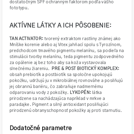
dostatočným SPF ochranným faktorom podľa vášho
fototypu.
AKTÍVNE LÁTKY A ICH PÔSOBENIE:
TAN ACTIVATOR:
tvorený extraktom rastliny známej ako
Mníške korenie alebo aj Vitex jahňací spolu s Tyrozínom,
predchodcom tmavého pigmentu melanínu, sa podieľa na
stimulácii tvorby melanínu, teda pigmentu zodpovedného
za opálenie aj bez toho aby sa koža vystavovala
slnečnému žiareniu.
PRE & POST BIOTICKÝ KOMPLEX:
obsah prebiotík a postbiotík sa spoločne upokojujú
pokožku, udržujú ju v mikrobiálnej rovnováhe a posilňujú
jej obrannú bariéru, čo zabraňuje nadmernému
odparovaniu vody z pokožky.
LYKOPÉN:
látka
prirodzene sa nachádzajúca napríklad v mrkve a
paradajke. Pigment a silný antioxidant posilňujúci
prirodzenú obranyschopnosť pokožky aj proti starnutiu.
Dodatočné parametre