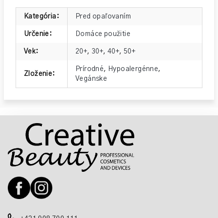
Kategória
:
Pred opaľovaním
Určenie
:
Domáce použitie
Vek
:
20+
,
30+
,
40+
,
50+
Prírodné
,
Hypoalergénne
,
Zloženie
:
Vegánske
Z
á
p
ä
t
i
e