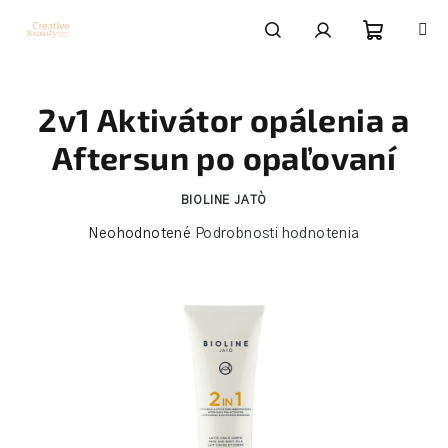
Prejsť
na
obsah
Nákupn
Hľadať
Prihlásenie
2v1 Aktivátor opálenia a
košík
Aftersun po opaľovaní
BIOLINE JATÒ
Priemerné
Neohodnotené
Podrobnosti hodnotenia
hodnotenie
produktu
je
0,0
z
5
hviezdičiek.