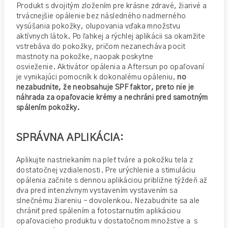
Produkt s dvojitým zložením pre krásne zdravé, žiarivé a
trvácnejšie opálenie bez následného nadmerného
vysúšania pokožky, olupovania vďaka množstvu
aktívnych látok. Po ľahkej a rýchlej aplikácii sa okamžite
vstrebáva do pokožky, pričom nezanecháva pocit
mastnoty na pokožke, naopak poskytne
osvieženie. Aktivátor opálenia a Aftersun po opaľovaní
je vynikajúci pomocník k dokonalému opáleniu,
no
nezabudnite, že neobsahuje SPF faktor, preto nie je
náhrada za opaľovacie krémy a nechráni pred samotným
spálením pokožky.
SPRÁVNA APLIKÁCIA:
Aplikujte nastriekaním na pleť tváre a pokožku tela z
dostatočnej vzdialenosti. Pre urýchlenie a stimuláciu
opálenia začnite s dennou aplikáciou približne týždeň až
dva pred intenzívnym vystavením vystavením sa
slnečnému žiareniu - dovolenkou. Nezabudnite sa ale
chrániť pred spálením a fotostarnutím aplikáciou
opaľovacieho produktu v dostatočnom množstve a s