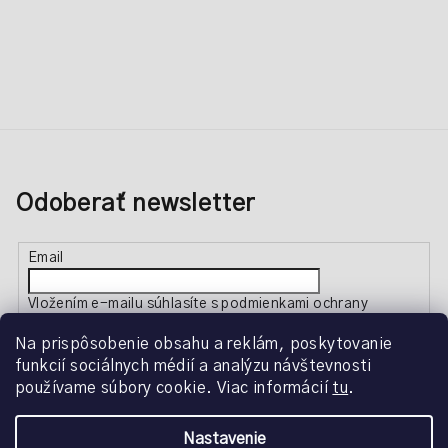
Odoberať newsletter
Email
Vložením e-mailu súhlasíte s
podmienkami ochrany
osobných údajov
Na prispôsobenie obsahu a reklám, poskytovanie
funkcií sociálnych médií a analýzu návštevnosti
Prihlásiť sa
používame súbory cookie. Viac informácií
tu
.
Nastavenie