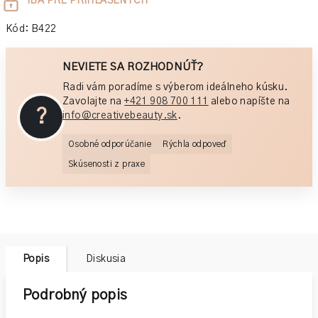
Jednotková
IBA PRE PRIHLÁSENÝCH
cena:
Kód:
B422
NEVIETE SA ROZHODNÚŤ?
Radi vám poradíme s výberom ideálneho kúsku.
Zavolajte na
+421 908 700 111
alebo napíšte na
?
info@creativebeauty.sk
.
Osobné odporúčanie
Rýchla odpoveď
Skúsenosti z praxe
Popis
Diskusia
Podrobný popis