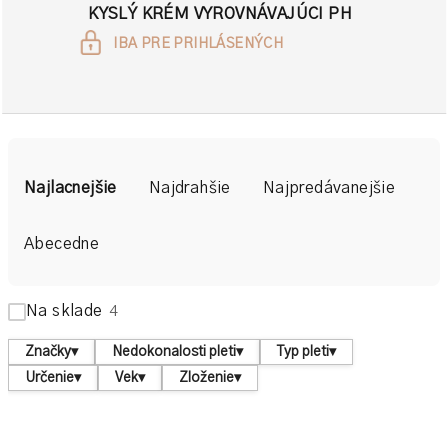
KYSLÝ KRÉM VYROVNÁVAJÚCI PH
IBA PRE PRIHLÁSENÝCH
R
a
Najlacnejšie
Najdrahšie
Najpredávanejšie
d
e
Abecedne
n
i
Na sklade
4
e
p
Značky
▾
Nedokonalosti pleti
▾
Typ pleti
▾
r
Určenie
▾
Vek
▾
Zloženie
▾
o
d