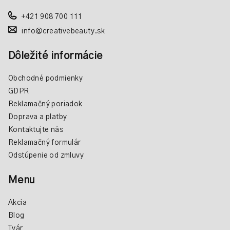
e
p
r
+421 908 700 111
v
info@creativebeauty.sk
k
y
Dôležité informácie
v
ý
Obchodné podmienky
p
GDPR
i
Reklamačný poriadok
s
Doprava a platby
u
Kontaktujte nás
Reklamačný formulár
Odstúpenie od zmluvy
Menu
Akcia
Blog
Tvár