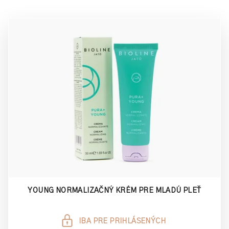
u
V
k
ý
t
p
o
i
v
s
p
r
o
d
u
k
t
o
YOUNG NORMALIZAČNÝ KRÉM PRE MLADÚ PLEŤ
v
IBA PRE PRIHLÁSENÝCH