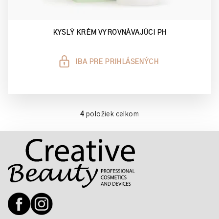
KYSLÝ KRÉM VYROVNÁVAJÚCI PH
IBA PRE PRIHLÁSENÝCH
4
položiek celkom
O
v
Z
l
á
á
p
d
a
ä
c
t
i
i
e