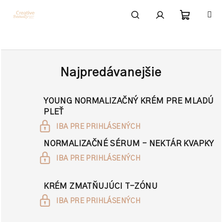
Prejsť
na
obsah
Nákupn
Hľadať
Prihlásenie
košík
Najpredávanejšie
YOUNG NORMALIZAČNÝ KRÉM PRE MLADÚ
PLEŤ
IBA PRE PRIHLÁSENÝCH
NORMALIZAČNÉ SÉRUM - NEKTÁR KVAPKY
IBA PRE PRIHLÁSENÝCH
KRÉM ZMATŇUJÚCI T-ZÓNU
IBA PRE PRIHLÁSENÝCH