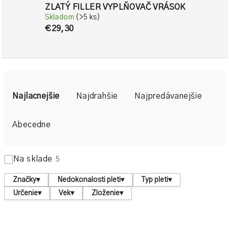
ZLATÝ FILLER VYPLŇOVAČ VRÁSOK
Skladom
(>5 ks)
€29,30
R
a
Najlacnejšie
Najdrahšie
Najpredávanejšie
d
e
Abecedne
n
i
Na sklade
5
e
p
Značky
▾
Nedokonalosti pleti
▾
Typ pleti
▾
r
Určenie
▾
Vek
▾
Zloženie
▾
o
d