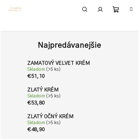
Prejsť
na
obsah
Nákupn
Hľadať
Prihlásenie
košík
Najpredávanejšie
ZAMATOVÝ VELVET KRÉM
Skladom
(>5 ks)
€51,10
ZLATÝ KRÉM
Skladom
(>5 ks)
€53,80
ZLATÝ OČNÝ KRÉM
Skladom
(>5 ks)
€48,90