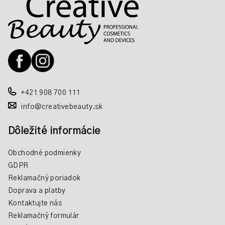
á
á
p
d
a
ä
c
t
i
i
e
e
p
r
+421 908 700 111
v
info@creativebeauty.sk
k
y
Dôležité informácie
v
ý
Obchodné podmienky
p
GDPR
i
Reklamačný poriadok
s
Doprava a platby
u
Kontaktujte nás
Reklamačný formulár