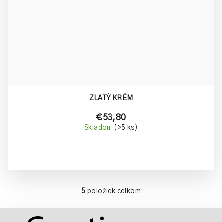
ZLATÝ KRÉM
€53,80
Skladom
(>5 ks)
5
položiek celkom
O
v
Z
l