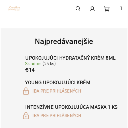
Prejsť
na
obsah
Nákupn
Hľadať
Prihlásenie
košík
Najpredávanejšie
UPOKOJUJÚCI HYDRATAČNÝ KRÉM 8ML
Skladom
(>5 ks)
€14
YOUNG UPOKOJUJÚCI KRÉM
IBA PRE PRIHLÁSENÝCH
INTENZÍVNE UPOKOJUJÚCA MASKA 1 KS
IBA PRE PRIHLÁSENÝCH