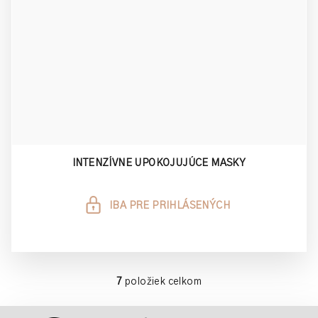
INTENZÍVNE UPOKOJUJÚCE MASKY
IBA PRE PRIHLÁSENÝCH
7
položiek celkom
O
v
Z