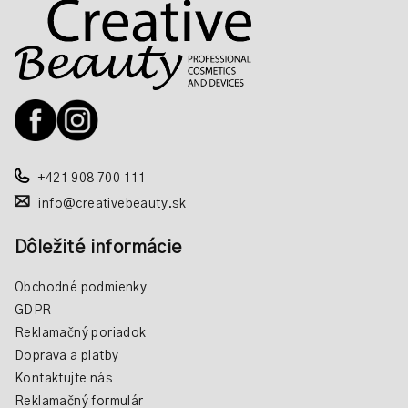
l
á
á
p
d
a
ä
c
t
i
i
e
e
p
r
+421 908 700 111
v
info@creativebeauty.sk
k
y
Dôležité informácie
v
ý
Obchodné podmienky
p
GDPR
i
Reklamačný poriadok
s
Doprava a platby
u
Kontaktujte nás
Reklamačný formulár