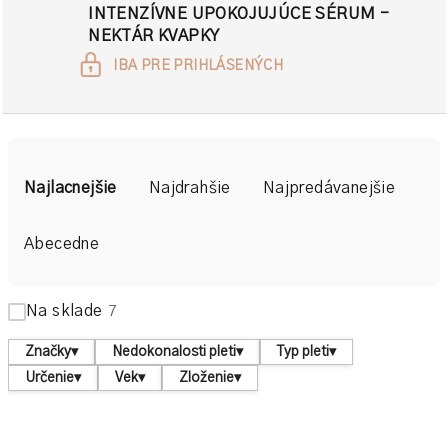
INTENZÍVNE UPOKOJUJÚCE SÉRUM -
NEKTÁR KVAPKY
IBA PRE PRIHLÁSENÝCH
R
a
Najlacnejšie
Najdrahšie
Najpredávanejšie
d
e
Abecedne
n
i
Na sklade
7
e
p
Značky
▾
Nedokonalosti pleti
▾
Typ pleti
▾
r
Určenie
▾
Vek
▾
Zloženie
▾
o
d