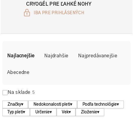
CRYOGÉL PRE ĽAHKÉ NOHY
IBA PRE PRIHLÁSENÝCH
R
a
Najlacnejšie
Najdrahšie
Najpredávanejšie
d
e
Abecedne
n
i
Na sklade
5
e
p
Značky
▾
Nedokonalosti pleti
▾
Podľa technológie
▾
r
Typ pleti
▾
Určenie
▾
Vek
▾
Zloženie
▾
o
d