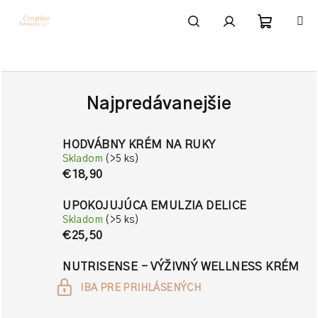
Prejsť
na
obsah
Nákupn
Hľadať
Prihlásenie
košík
Najpredávanejšie
HODVÁBNY KRÉM NA RUKY
Skladom
(>5 ks)
€18,90
UPOKOJUJÚCA EMULZIA DELICE
Skladom
(>5 ks)
€25,50
NUTRISENSE - VÝŽIVNÝ WELLNESS KRÉM
IBA PRE PRIHLÁSENÝCH