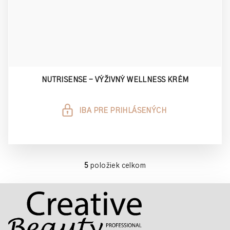
NUTRISENSE - VÝŽIVNÝ WELLNESS KRÉM
IBA PRE PRIHLÁSENÝCH
5
položiek celkom
O
v
Z
l
á
á
p
d
a