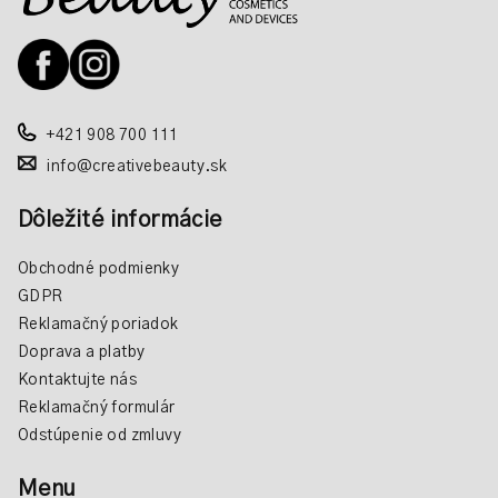
ä
c
t
i
i
e
e
p
r
+421 908 700 111
v
info@creativebeauty.sk
k
y
Dôležité informácie
v
ý
Obchodné podmienky
p
GDPR
i
Reklamačný poriadok
s
Doprava a platby
u
Kontaktujte nás
Reklamačný formulár
Odstúpenie od zmluvy
Menu