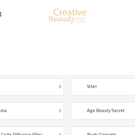
Vita+
oma
Age Beauty Secret
g Code Diffusion Filler
Body Concept