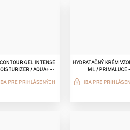
 CONTOUR GEL INTENSE
HYDRATAČNÝ KRÉM VZO
OISTURIZER / AQUA+
ML / PRIMALUCE
NZÍVNE HYDRATAČNÝ GÉL
MOISTURIZING RENOVA
IBA PRE PRIHLÁSENÝCH
IBA PRE PRIHLÁSE
OKOLO OČÍ 2ML
CREAM