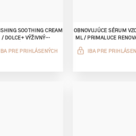
ISHING SOOTHING CREAM
OBNOVUJÚCE SÉRUM VZO
/ DOLCE+ VÝŽIVNÝ
ML / PRIMALUCE RENOV
OKOJUJÚCI KRÉM 3 ML
BOOSTER SERUM 20 AH
IBA PRE PRIHLÁSENÝCH
IBA PRE PRIHLÁSE