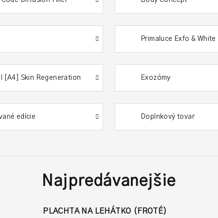
Primaluce Exfo & White
l [A4] Skin Regeneration
Exozómy
vané edície
Doplnkový tovar
Najpredávanejšie
PLACHTA NA LEHÁTKO (FROTÉ)