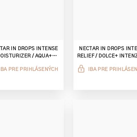
TAR IN DROPS INTENSE
NECTAR IN DROPS INT
OISTURIZER / AQUA+
RELIEF / DOLCE+ INTEN
TENZÍVNE HYDRATAČNÉ
UPOKOJUJÚCE NEKTÁR K
IBA PRE PRIHLÁSENÝCH
IBA PRE PRIHLÁSE
UM NEKTÁR KVAPKY 2ML
2 ML