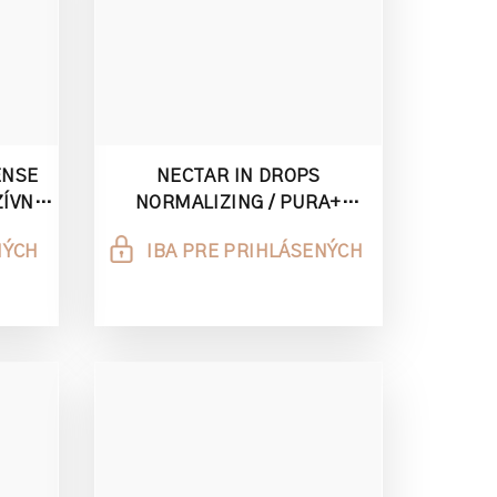
ENSE
NECTAR IN DROPS
ZÍVNE
NORMALIZING / PURA+
VAPKY
NORMALIZAČNÉ SÉRUM
NÝCH
IBA PRE PRIHLÁSENÝCH
NEKTÁR KVAPKY 2ML