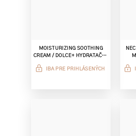
MOISTURIZING SOOTHING
NEC
CREAM / DOLCE+ HYDRATAČNÝ
M
UPOKOJUJÚCI KRÉM 3 ML
IN
IBA PRE PRIHLÁSENÝCH
SÉR