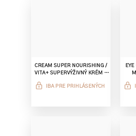
t
o
v
CREAM SUPER NOURISHING /
EYE
VITA+ SUPERVÝŽIVNÝ KRÉM 3
M
ML
INTE
IBA PRE PRIHLÁSENÝCH