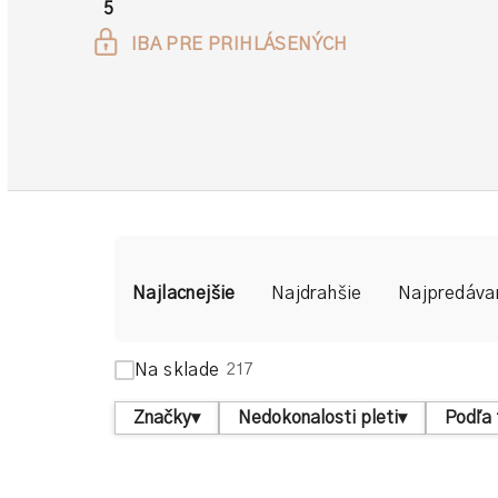
5
IBA PRE PRIHLÁSENÝCH
R
Najlacnejšie
Najdrahšie
Najpredáva
a
d
Na sklade
217
e
Značky
▾
Nedokonalosti pleti
▾
Podľa 
n
i