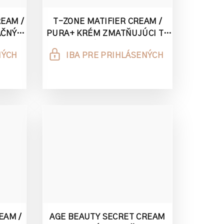
EAM /
T-ZONE MATIFIER CREAM /
AČNÝ
PURA+ KRÉM ZMATŇUJÚCI T-
ZÓNU 3ML
NÝCH
IBA PRE PRIHLÁSENÝCH
EAM /
AGE BEAUTY SECRET CREAM