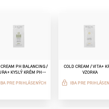
 CREAM PH BALANCING /
COLD CREAM / VITA+ 
URA+ KYSLÝ KRÉM PH
VZORKA
ROVNOVÁHA 3ML
IBA PRE PRIHLÁSENÝCH
IBA PRE PRIHLÁSE