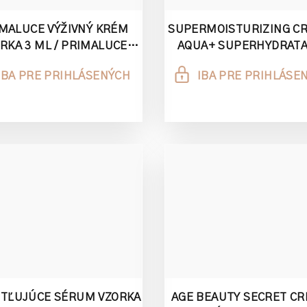
MALUCE VÝŽIVNÝ KRÉM
SUPERMOISTURIZING CR
RKA 3 ML / PRIMALUCE
AQUA+ SUPERHYDRAT
URISHING RENOVATING
KRÉM 3ML
IBA PRE PRIHLÁSENÝCH
IBA PRE PRIHLÁSE
CREAM
ETĽUJÚCE SÉRUM VZORKA
AGE BEAUTY SECRET CR