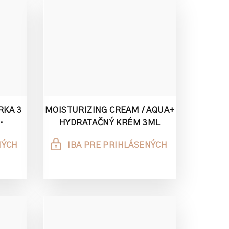
RKA 3
MOISTURIZING CREAM / AQUA+
HYDRATAČNÝ KRÉM 3ML
TING
NÝCH
IBA PRE PRIHLÁSENÝCH