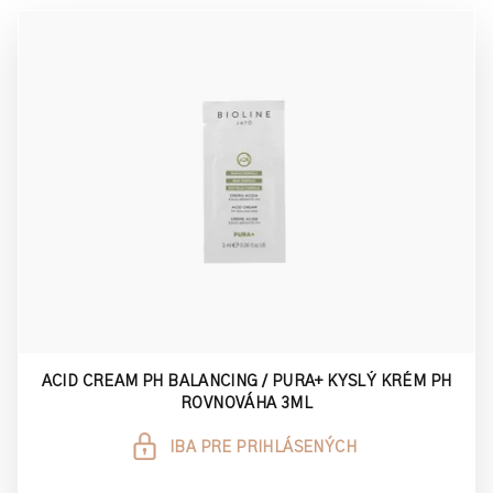
V
u
ý
k
p
t
i
o
s
v
p
r
o
d
u
k
t
o
ACID CREAM PH BALANCING / PURA+ KYSLÝ KRÉM PH
v
ROVNOVÁHA 3ML
IBA PRE PRIHLÁSENÝCH