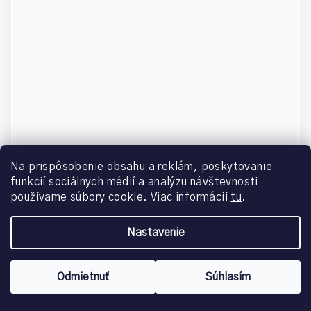
DE-OX CREAM EYE LIP INTENSIVE CORRECTION / KRÉM NA
Na prispôsobenie obsahu a reklám, poskytovanie
OČI A PERY VZORKA 2 ML
funkcií sociálnych médií a analýzu návštevnosti
používame súbory cookie. Viac informácií
tu
.
IBA PRE PRIHLÁSENÝCH
Nastavenie
Odmietnuť
Súhlasím