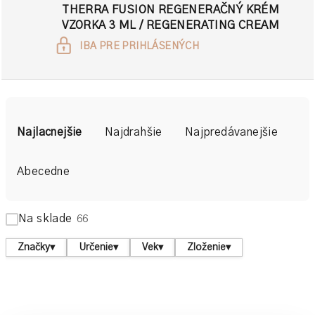
THERRA FUSION REGENERAČNÝ KRÉM
VZORKA 3 ML / REGENERATING CREAM
IBA PRE PRIHLÁSENÝCH
R
a
Najlacnejšie
Najdrahšie
Najpredávanejšie
d
e
Abecedne
n
i
Na sklade
66
e
p
Značky
▾
Určenie
▾
Vek
▾
Zloženie
▾
r
o
d