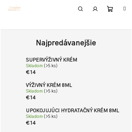
Prejsť
na
obsah
Nákupn
Hľadať
Prihlásenie
košík
Najpredávanejšie
SUPERVÝŽIVNÝ KRÉM
Skladom
(>5 ks)
€14
VÝŽIVNÝ KRÉM 8ML
Skladom
(>5 ks)
€14
UPOKOJUJÚCI HYDRATAČNÝ KRÉM 8ML
Skladom
(>5 ks)
€14