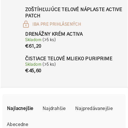
ZOŠTÍHĽUJÚCE TELOVÉ NÁPLASTE ACTIVE
PATCH
IBA PRE PRIHLÁSENÝCH
DRENÁŽNY KRÉM ACTIVA
Skladom
(>5 ks)
€61,20
ČISTIACE TELOVÉ MLIEKO PURIPRIME
Skladom
(>5 ks)
€45,60
R
a
Najlacnejšie
Najdrahšie
Najpredávanejšie
d
e
Abecedne