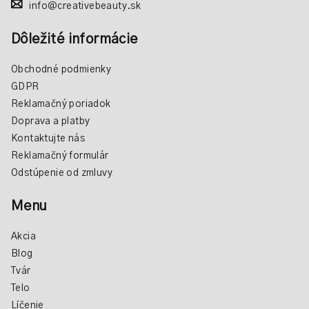
info@creativebeauty.sk
k
y
Dôležité informácie
v
ý
Obchodné podmienky
p
GDPR
i
Reklamačný poriadok
s
Doprava a platby
u
Kontaktujte nás
Reklamačný formulár
Odstúpenie od zmluvy
Menu
Akcia
Blog
Tvár
Telo
Líčenie