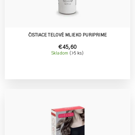
d
u
k
t
o
ČISTIACE TELOVÉ MLIEKO PURIPRIME
v
€45,60
Skladom
(>5 ks)