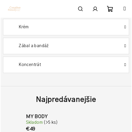
Prejsť
na
obsah
Nákupn
Hľadať
Prihlásenie
Krém
košík
Zábal a bandáž
Koncentrát
Najpredávanejšie
MY BODY
Skladom
(>5 ks)
€49