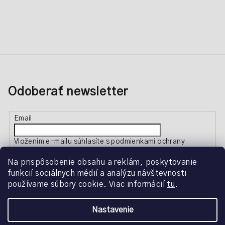
Odoberať newsletter
Email
Vložením e-mailu súhlasíte s
podmienkami ochrany
osobných údajov
Na prispôsobenie obsahu a reklám, poskytovanie
funkcií sociálnych médií a analýzu návštevnosti
Prihlásiť sa
používame súbory cookie. Viac informácií
tu
.
Nastavenie
Copyright 2026
Creative Beauty
. Všetky práva vyhradené.