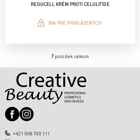
REDUCELL KRÉM PROTI CELULITÍDE
IBA PRE PRIHLÁSENÝCH
7
položiek celkom
O
v
Z
l
á
á
p
d
a
ä
c
t
i
i
e
e
p
r
+421 908 700 111
v