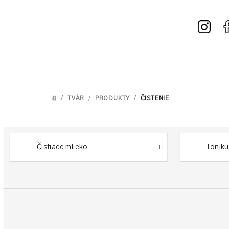
Prejsť
na
obsah
/
TVÁR
/
PRODUKTY
/
ČISTENIE
DOMOV
Čistiace mlieko
Tonik