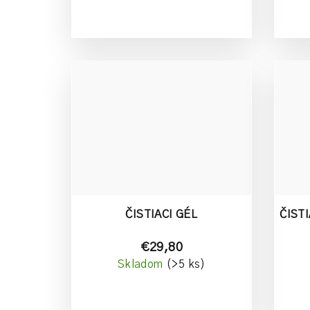
u
k
t
o
v
ČISTIACI GÉL
ČIST
€29,80
Skladom
(>5 ks)