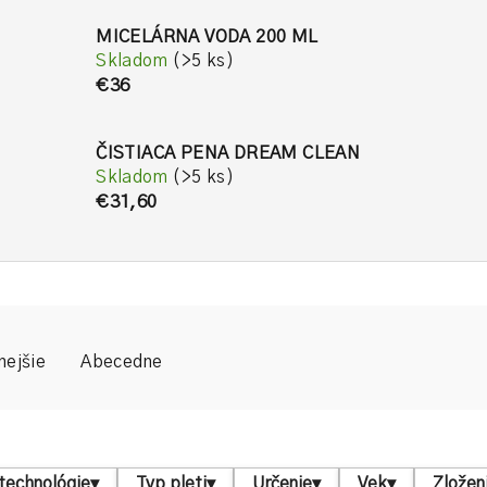
MICELÁRNA VODA 200 ML
Skladom
(>5 ks)
€36
ČISTIACA PENA DREAM CLEAN
Skladom
(>5 ks)
€31,60
nejšie
Abecedne
technológie
▾
Typ pleti
▾
Určenie
▾
Vek
▾
Zložen