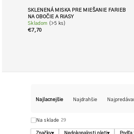
SKLENENÁ MISKA PRE MIEŠANIE FARIEB
NA OBOČIE A RIASY
Skladom
(>5 ks)
€7,70
R
Najlacnejšie
Najdrahšie
Najpredáva
a
d
Na sklade
29
e
Značky
▾
Nedokonalosti pleti
▾
Podľa 