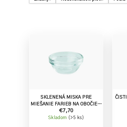
n
i
e
V
p
ý
r
p
o
i
d
s
u
p
k
r
SKLENENÁ MISKA PRE
ČIST
t
MIEŠANIE FARIEB NA OBOČIE A
o
o
€7,70
RIASY
Skladom
(>5 ks)
d
v