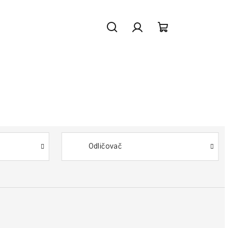
Hľadať
Prihlásenie
Nákupný
košík
Odličovač