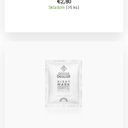
€2,80
Skladom
(>5 ks)