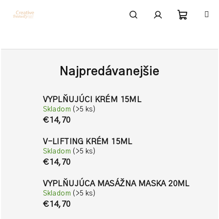
Prejsť
na
obsah
Nákupn
Hľadať
Prihlásenie
košík
Najpredávanejšie
VYPLŇUJÚCI KRÉM 15ML
Skladom
(>5 ks)
€14,70
V-LIFTING KRÉM 15ML
Skladom
(>5 ks)
€14,70
VYPLŇUJÚCA MASÁŽNA MASKA 20ML
Skladom
(>5 ks)
€14,70