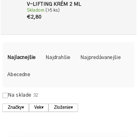
V-LIFTING KRÉM 2 ML
Skladom
(>5 ks)
€2,80
R
a
Najlacnejšie
Najdrahšie
Najpredávanejšie
d
e
Abecedne
n
i
Na sklade
32
e
p
Značky
▾
Vek
▾
Zloženie
▾
r
o
d