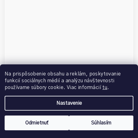
Na prispôsobenie obsahu a reklám, poskytovanie
MINERÁLNY MAKEUP Č. 02 MEDIUM 3 ML
funkcií sociálnych médií a analýzu návštevnosti
používame súbory cookie. Viac informácií
tu
.
€6,40
Skladom
(>5 ks)
Nastavenie
Odmietnuť
Súhlasím