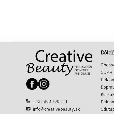
Z
Dôlež
á
p
Obcho
GDPR
ä
Reklam
t
Doprav
i
Kontak
+421 908 700 111
Reklam
e
info@creativebeauty.sk
Odstúp