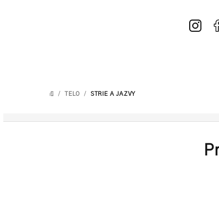
Prejsť
na
obsah
/
TELO
/
STRIE A JAZVY
DOMOV
P