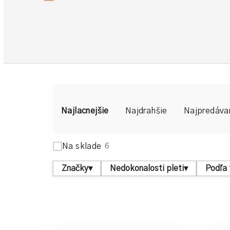
R
Najlacnejšie
Najdrahšie
Najpredáva
a
d
Na sklade
6
e
Značky
▾
Nedokonalosti pleti
▾
Podľa 
n
i
e