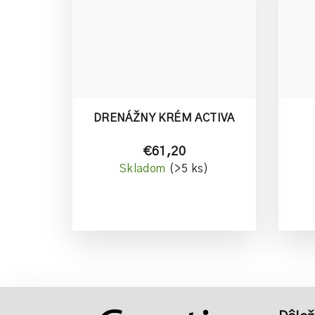
o
v
DRENÁŽNY KRÉM ACTIVA
€61,20
Skladom
(>5 ks)
Z