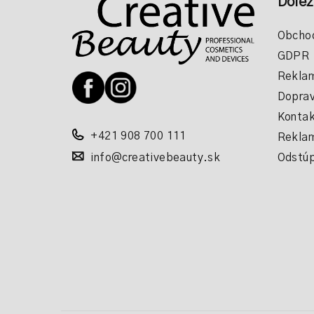
Dôlež
á
p
Obcho
GDPR
ä
Reklam
t
Doprav
i
Kontak
+421 908 700 111
Reklam
e
info@creativebeauty.sk
Odstúp