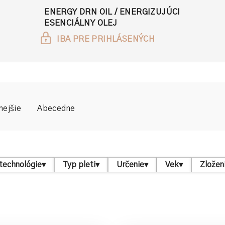
ENERGY DRN OIL / ENERGIZUJÚCI
ESENCIÁLNY OLEJ
IBA PRE PRIHLÁSENÝCH
nejšie
Abecedne
technológie
▾
Typ pleti
▾
Určenie
▾
Vek
▾
Zložen