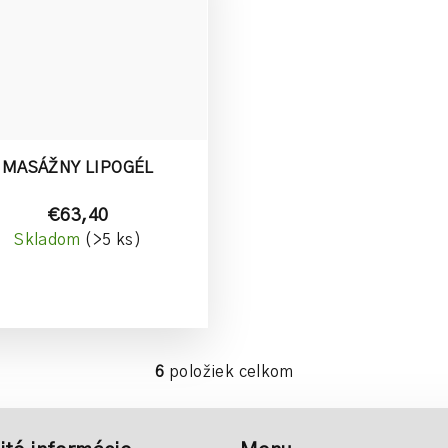
MASÁŽNY LIPOGÉL
€63,40
Skladom
(>5 ks)
6
položiek celkom
O
v
l