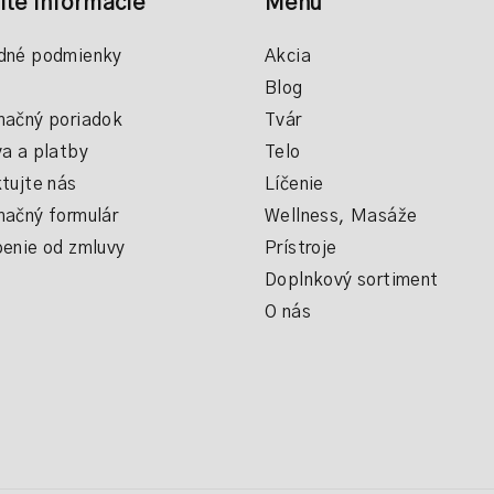
ité informácie
Menu
á
d
dné podmienky
Akcia
a
Blog
c
ačný poriadok
Tvár
i
a a platby
Telo
e
tujte nás
Líčenie
p
ačný formulár
Wellness, Masáže
r
enie od zmluvy
Prístroje
v
Doplnkový sortiment
k
O nás
y
v
ý
p
i
s