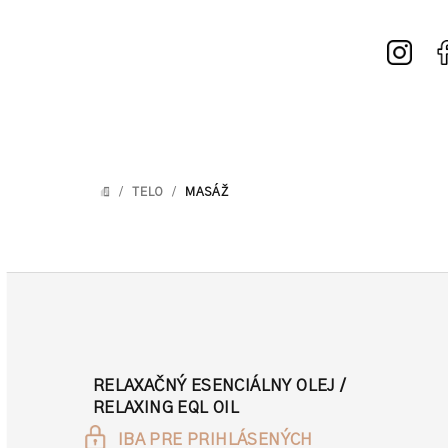
Prejsť
na
obsah
/
TELO
/
MASÁŽ
DOMOV
RELAXAČNÝ ESENCIÁLNY OLEJ /
RELAXING EQL OIL
IBA PRE PRIHLÁSENÝCH