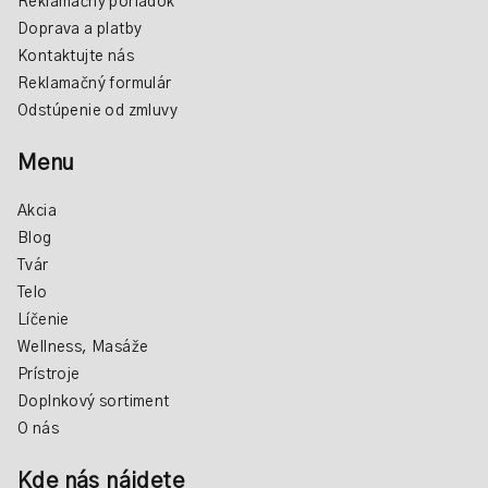
Reklamačný poriadok
s
Doprava a platby
u
Kontaktujte nás
Reklamačný formulár
Odstúpenie od zmluvy
Menu
Akcia
Blog
Tvár
Telo
Líčenie
Wellness, Masáže
Prístroje
Doplnkový sortiment
O nás
Kde nás nájdete