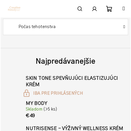
Prejsť
na
obsah
Nákupn
Hľadať
Prihlásenie
Počas tehotenstva
košík
Najpredávanejšie
SKIN TONE SPEVŇUJÚCI ELASTIZUJÚCI
KRÉM
IBA PRE PRIHLÁSENÝCH
MY BODY
Skladom
(>5 ks)
€49
NUTRISENSE - VÝŽIVNÝ WELLNESS KRÉM