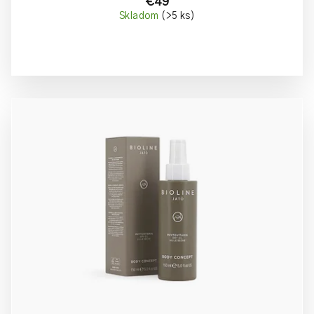
€49
Skladom
(>5 ks)