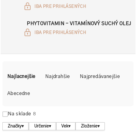
IBA PRE PRIHLÁSENÝCH
PHYTOVITAMIN - VITAMÍNOVÝ SUCHÝ OLEJ
IBA PRE PRIHLÁSENÝCH
R
a
Najlacnejšie
Najdrahšie
Najpredávanejšie
d
e
Abecedne
n
i
Na sklade
8
e
p
Značky
▾
Určenie
▾
Vek
▾
Zloženie
▾
r