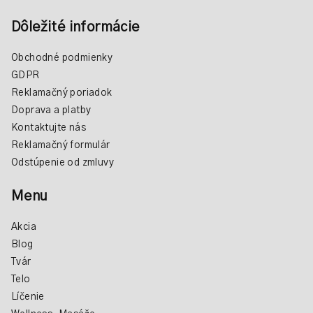
k
y
Dôležité informácie
v
ý
Obchodné podmienky
p
GDPR
i
Reklamačný poriadok
s
Doprava a platby
u
Kontaktujte nás
Reklamačný formulár
Odstúpenie od zmluvy
Menu
Akcia
Blog
Tvár
Telo
Líčenie