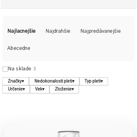
R
a
Najlacnejšie
Najdrahšie
Najpredávanejšie
d
e
Abecedne
n
i
Na sklade
3
e
p
Značky
▾
Nedokonalosti pleti
▾
Typ pleti
▾
r
Určenie
▾
Vek
▾
Zloženie
▾
o
d
u
V
k
ý
t