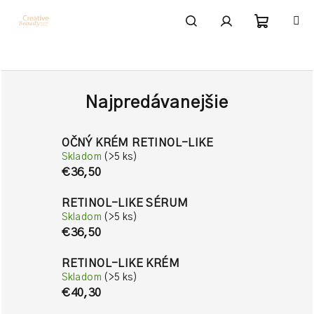
Prejsť
na
obsah
Nákupn
Hľadať
Prihlásenie
košík
Najpredávanejšie
OČNÝ KRÉM RETINOL-LIKE
Skladom
(>5 ks)
€36,50
RETINOL-LIKE SÉRUM
Skladom
(>5 ks)
€36,50
RETINOL-LIKE KRÉM
Skladom
(>5 ks)
€40,30