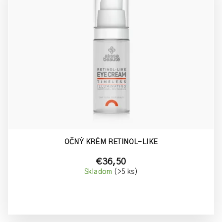
p
o
i
v
s
p
r
o
d
u
k
t
o
OČNÝ KRÉM RETINOL-LIKE
v
€36,50
Skladom
(>5 ks)