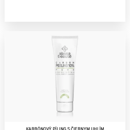
KARBÓNOVÝ PÍLING S ČIERNYM UHLÍM