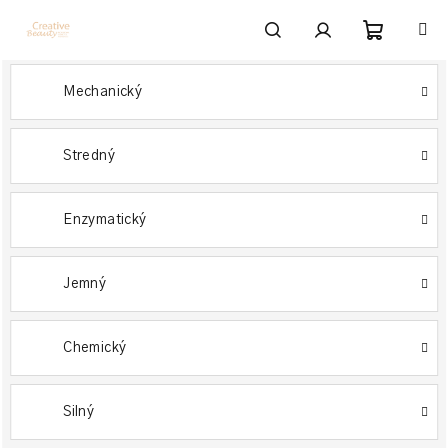
Prejsť
na
obsah
Nákupn
Hľadať
Prihlásenie
Mechanický
košík
Stredný
Enzymatický
Jemný
Chemický
Silný