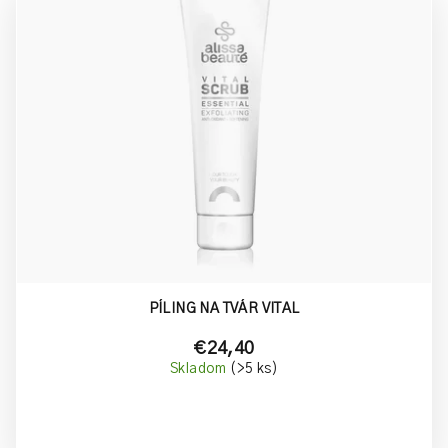
t
p
o
i
v
s
p
r
o
d
u
k
t
o
PÍLING NA TVÁR VITAL
v
€24,40
Skladom
(>5 ks)