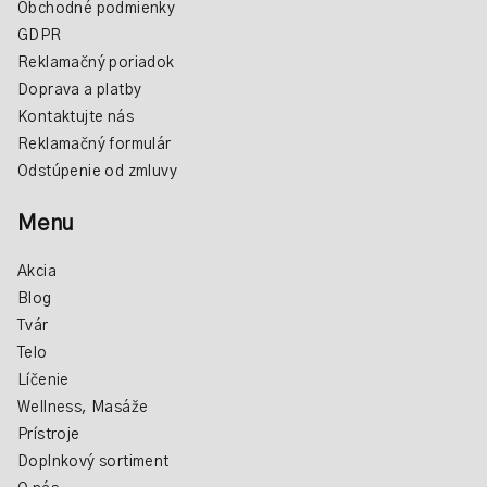
Obchodné podmienky
p
GDPR
i
Reklamačný poriadok
s
Doprava a platby
u
Kontaktujte nás
Reklamačný formulár
Odstúpenie od zmluvy
Menu
Akcia
Blog
Tvár
Telo
Líčenie
Wellness, Masáže
Prístroje
Doplnkový sortiment