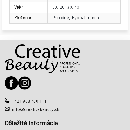
Vek
:
50
,
20
,
30
,
40
Zloženie
:
Prírodné
,
Hypoalergénne
Z
á
p
ä
t
i
e
+421 908 700 111
info@creativebeauty.sk
Dôležité informácie