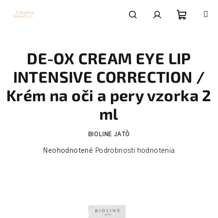
Prejsť
na
obsah
Nákupn
Hľadať
Prihlásenie
DE-OX CREAM EYE LIP
košík
INTENSIVE CORRECTION /
Krém na oči a pery vzorka 2
ml
BIOLINE JATÒ
Priemerné
Neohodnotené
Podrobnosti hodnotenia
hodnotenie
produktu
je
0,0
z
5