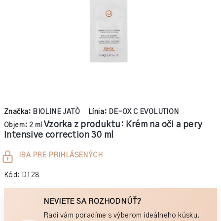
hviezdičiek.
Značka:
BIOLINE JATÒ
Línia:
DE-OX C EVOLUTION
Vzorka z produktu:
Krém na oči a pery
Objem: 2 ml
Intensive correction 30 ml
Jednotková
IBA PRE PRIHLÁSENÝCH
cena:
Kód:
D128
NEVIETE SA ROZHODNÚŤ?
Radi vám poradíme s výberom ideálneho kúsku.