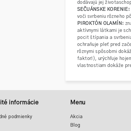
dodávajú jej životaschop
SEČUÁNSKE KORENIE
voči svrbeniu rôzneho p
PIROKTÓN OLAMÍN:
zn
aktívnymi látkami je sc
pocit štípania a svrbeni
ochraňuje pleť pred za
rôznymi spôsobmi dokáž
faktor!), urýchľuje hoje
vlastnostiam dokáže pr
ité informácie
Menu
dné podmienky
Akcia
Blog