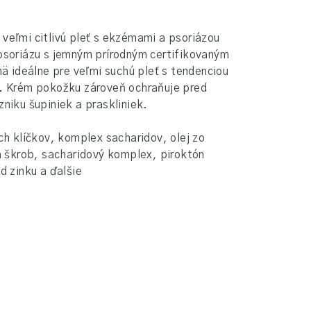
aj veľmi citlivú pleť s ekzémami a psoriázou
psoriázu s jemným prírodným certifikovaným
mä ideálne pre veľmi suchú pleť s tendenciou
e. Krém pokožku zároveň ochraňuje pred
zniku šupiniek a praskliniek.
ch klíčkov, komplex sacharidov, olej zo
 a škrob, sacharidový komplex, piroktón
d zinku a ďalšie