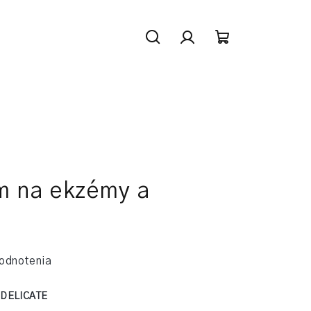
Hľadať
Prihlásenie
Nákupný
košík
m na ekzémy a
odnotenia
:
DELICATE