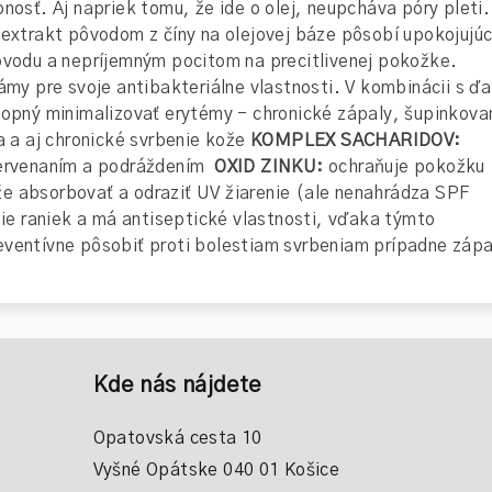
nosť. Aj napriek tomu, že ide o olej, neupcháva póry pleti
:
extrakt pôvodom z číny na olejovej báze pôsobí upokojujú
ôvodu a nepríjemným pocitom na precitlivenej pokožke.
ámy pre svoje antibakteriálne vlastnosti. V kombinácii s ďa
hopný minimalizovať erytémy - chronické zápaly, šupinkova
a a aj chronické svrbenie kože
KOMPLEX SACHARIDOV:
červenaním a podráždením
OXID ZINKU
:
ochraňuje pokožku
e absorbovať a odraziť UV žiarenie (ale nenahrádza SPF
nie raniek a má antiseptické vlastnosti, vďaka týmto
eventívne pôsobiť proti bolestiam svrbeniam prípadne záp
Kde nás nájdete
Opatovská cesta 10
Vyšné Opátske 040 01 Košice