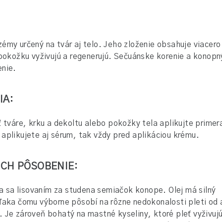
émy určený na tvár aj telo. Jeho zloženie obsahuje viacero
 pokožku vyživujú a regenerujú. Sečuánske korenie a konopný
enie.
IA:
ť tváre, krku a dekoltu alebo pokožky tela aplikujte primer
aplikujete aj sérum, tak vždy pred aplikáciou krému.
 ICH PÔSOBENIE:
a sa lisovaním za studena semiačok konope. Olej má silný
ďaka čomu výborne pôsobí na rôzne nedokonalosti pleti od 
 Je zároveň bohatý na mastné kyseliny, ktoré pleť vyživujú