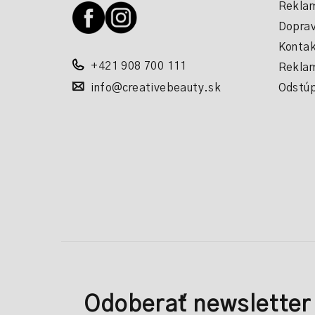
Reklam
t
Doprav
i
Kontak
+421 908 700 111
Reklam
e
info@creativebeauty.sk
Odstúp
Odoberať newsletter