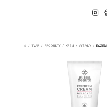
Prejsť
na
obsah
/
TVÁR
/
PRODUKTY
/
KRÉM
/
VÝŽIVNÝ
/
ECZED
DOMOV