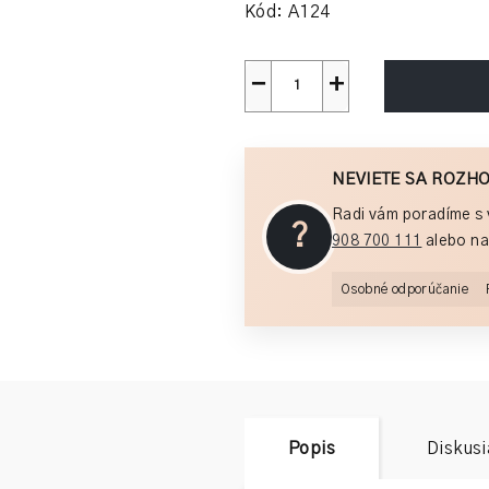
Kód:
A124
−
+
NEVIETE SA ROZH
Radi vám poradíme s 
?
908 700 111
alebo na
Osobné odporúčanie
Popis
Diskusi