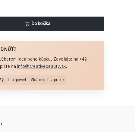
Do košíka
ODNÚŤ?
výberom ideálneho kúsku. Zavolajte na
+421
píšte na
info@creativebeauty.sk
.
Rýchla odpoveď
Skúsenosti z praxe
a