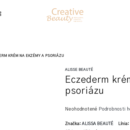
ERM KRÉM NA EKZÉMY A PSORIÁZU
ALISSE BEAUTÉ
Eczederm kré
psoriázu
Priemerné
Neohodnotené
Podrobnosti h
hodnotenie
produktu
Značka:
ALISSA BEAUTÉ
Línia
je