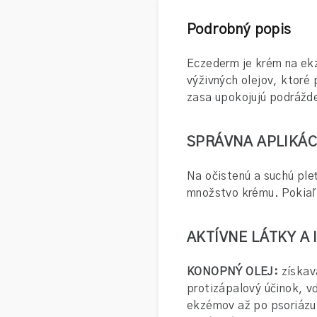
Podrobný popis
Eczederm je krém na ekz
výživných olejov, ktoré
zasa upokojujú podrážd
SPRÁVNA APLIKÁC
Na očistenú a suchú ple
množstvo krému. Pokiaľ 
AKTÍVNE LÁTKY A
KONOPNÝ OLEJ:
získav
protizápalový účinok, v
ekzémov až po psoriázu.