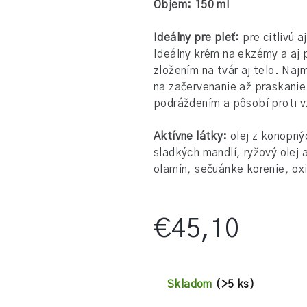
Objem: 150 ml
0,0
z
Ideálny pre pleť:
pre citlivú 
5
Ideálny krém na ekzémy a aj 
hviezdičiek.
zložením na tvár aj telo. Naj
na začervenanie až praskani
podráždením a pôsobí proti v
Aktívne látky:
olej z konopný
sladkých mandlí, ryžový olej
olamín, sečuánke korenie, oxi
€45,10
Jednotková
cena:
Skladom
(>5 ks)