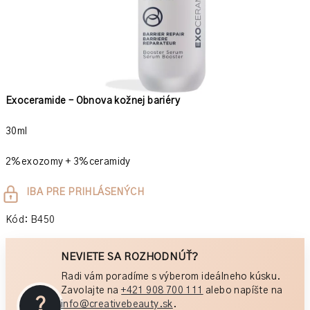
Exoceramide – Obnova kožnej bariéry
30ml
2%exozomy + 3%ceramidy
Jednotková
IBA PRE PRIHLÁSENÝCH
cena:
Kód:
B450
NEVIETE SA ROZHODNÚŤ?
Radi vám poradíme s výberom ideálneho kúsku.
Zavolajte na
+421 908 700 111
alebo napíšte na
?
info@creativebeauty.sk
.