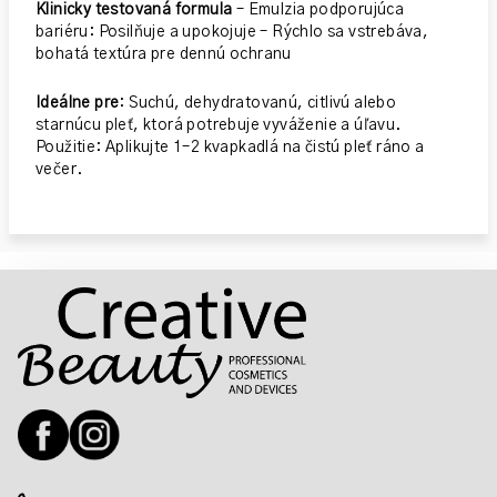
Klinicky testovaná formula
– Emulzia podporujúca
bariéru: Posilňuje a upokojuje
– Rýchlo sa vstrebáva,
bohatá textúra pre dennú ochranu
Ideálne pre
: Suchú, dehydratovanú, citlivú alebo
starnúcu pleť, ktorá potrebuje vyváženie a úľavu.
Použitie:
Aplikujte 1–2 kvapkadlá na čistú pleť ráno a
večer.
Z
á
p
ä
t
i
e