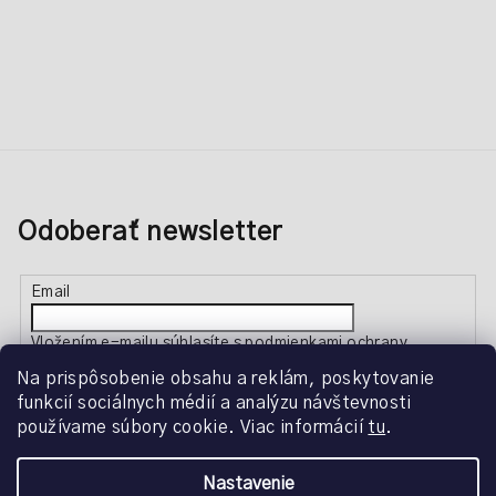
Odoberať newsletter
Email
Vložením e-mailu súhlasíte s
podmienkami ochrany
osobných údajov
Na prispôsobenie obsahu a reklám, poskytovanie
funkcií sociálnych médií a analýzu návštevnosti
používame súbory cookie. Viac informácií
tu
.
Prihlásiť sa
Nastavenie