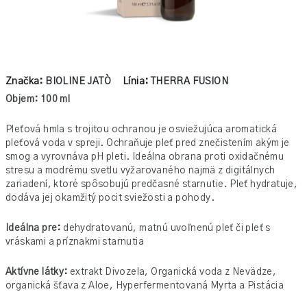
Značka:
BIOLINE JATÒ
Línia:
THERRA FUSION
Objem: 100 ml
Pleťová hmla s trojitou ochranou je osviežujúca aromatická
pleťová voda v spreji. Ochraňuje pleť pred znečistením akým je
smog a vyrovnáva pH pleti. Ideálna obrana proti oxidačnému
stresu a modrému svetlu vyžarovaného najmä z digitálnych
zariadení, ktoré spôsobujú predčasné starnutie. Pleť hydratuje,
dodáva jej okamžitý pocit sviežosti a pohody.
Ideálna pre:
dehydratovanú, matnú uvoľnenú pleť či pleť s
vráskami a príznakmi starnutia
Aktívne látky:
extrakt Divozela, Organická voda z Nevädze,
organická šťava z Aloe, Hyperfermentovaná Myrta a Pistácia