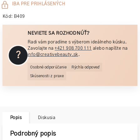
Jednotková
IBA PRE PRIHLÁSENÝCH
cena:
Kód:
B409
NEVIETE SA ROZHODNÚŤ?
Radi vám poradíme s výberom ideálneho kúsku.
Zavolajte na
+421 908 700 111
alebo napíšte na
?
info@creativebeauty.sk
.
Osobné odporúčanie
Rýchla odpoveď
Skúsenosti z praxe
Popis
Diskusia
Podrobný popis