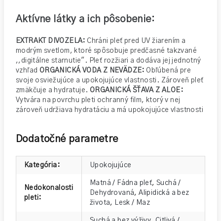
Aktívne látky a ich pôsobenie:
EXTRAKT DIVOZELA:
Chráni pleť pred UV žiarením a
modrým svetlom, ktoré spôsobuje predčasné takzvané
,,digitálne starnutie". Pleť rozžiari a dodáva jej jednotný
vzhľad
ORGANICKÁ VODA Z NEVÄDZE:
Obľúbená pre
svoje osviežujúce a upokojujúce vlastnosti. Zároveň pleť
zmäkčuje a hydratuje.
ORGANICKÁ ŠŤAVA Z ALOE:
Vytvára na povrchu pleti ochranný film, ktorý v nej
zároveň udržiava hydratáciu a má upokojujúce vlastnosti
Dodatočné parametre
Kategória
:
Upokojujúce
Matná / Fádna pleť
,
Suchá /
Nedokonalosti
Dehydrovaná
,
Alipidická a bez
pleti
:
života
,
Lesk / Maz
Suchá a bez výživy
,
Citlivá /