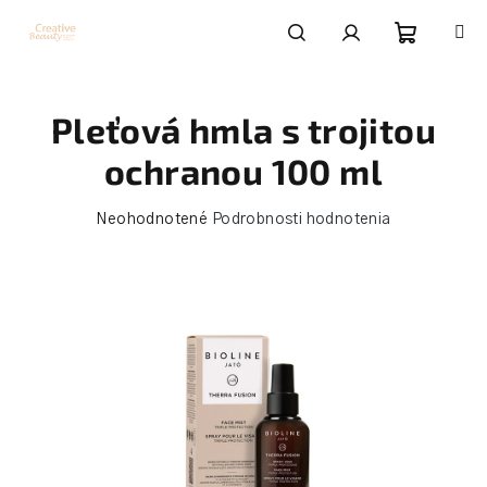
Prejsť
na
obsah
Nákupn
Hľadať
Prihlásenie
Pleťová hmla s trojitou
košík
ochranou 100 ml
Priemerné
Neohodnotené
Podrobnosti hodnotenia
hodnotenie
produktu
je
0,0
z
5
hviezdičiek.