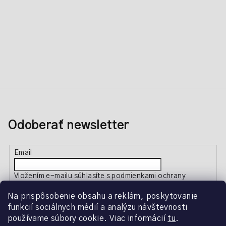
Odoberať newsletter
Email
Vložením e-mailu súhlasíte s
podmienkami ochrany
osobných údajov
Na prispôsobenie obsahu a reklám, poskytovanie
funkcií sociálnych médií a analýzu návštevnosti
Prihlásiť sa
používame súbory cookie. Viac informácií
tu
.