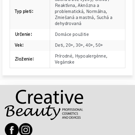
Reaktívna
,
Aknózna a
Typ pleti
:
problematická
,
Normálna
,
Zmiešaná a mastná
,
Suchá a
dehydrovaná
Určenie
:
Domáce použitie
Vek
:
Deti
,
20+
,
30+
,
40+
,
50+
Prírodné
,
Hypoalergénne
,
Zloženie
:
Vegánske
Z
á
p
ä
t
i