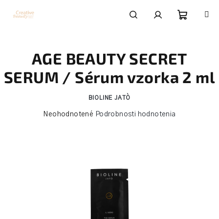
Prejsť
na
obsah
Nákupn
Hľadať
Prihlásenie
AGE BEAUTY SECRET
košík
SERUM / Sérum vzorka 2 ml
BIOLINE JATÒ
Priemerné
Neohodnotené
Podrobnosti hodnotenia
hodnotenie
produktu
je
0,0
z
5
hviezdičiek.