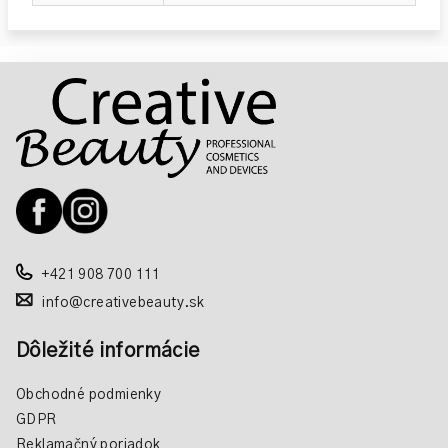
Z
á
p
ä
t
i
e
+421 908 700 111
info@creativebeauty.sk
Dôležité informácie
Obchodné podmienky
GDPR
Reklamačný poriadok