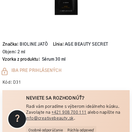
Značka:
BIOLINE JATÒ
Línia:
AGE BEAUTY SECRET
Objem: 2 ml
Vzorka z produktu:
Sérum 30 ml
Jednotková
IBA PRE PRIHLÁSENÝCH
cena:
Kód:
D31
NEVIETE SA ROZHODNÚŤ?
Radi vám poradíme s výberom ideálneho kúsku.
Zavolajte na
+421 908 700 111
alebo napíšte na
?
info@creativebeauty.sk
.
Osobné odporúčanie
Rýchla odpoveď