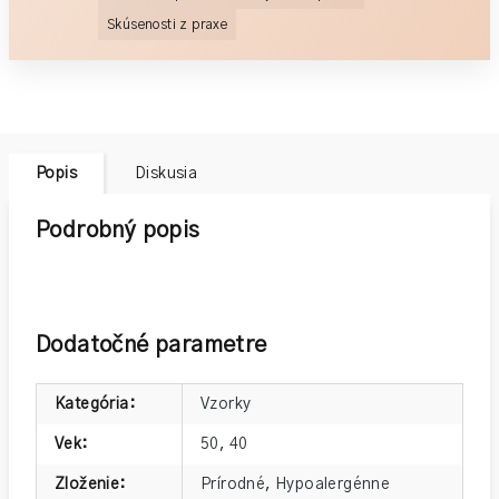
Skúsenosti z praxe
Popis
Diskusia
Podrobný popis
Dodatočné parametre
Kategória
:
Vzorky
Vek
:
50
,
40
Zloženie
:
Prírodné
,
Hypoalergénne