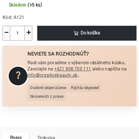
cena:
Skladom
(>5 ks)
Kód:
A121
−
+
Do košíka
NEVIETE SA ROZHODNÚŤ?
Radi vám poradíme s výberom ideálneho kúsku.
Zavolajte na
+421 908 700 111
alebo napíšte na
?
info@creativebeauty.sk
.
Osobné odporúčanie
Rýchla odpoveď
Skúsenosti z praxe
Popis
Diskusia