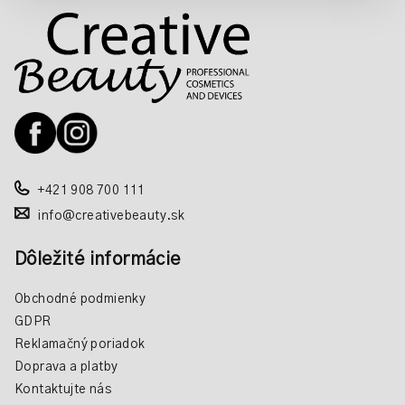
Z
á
p
ä
t
i
e
+421 908 700 111
info@creativebeauty.sk
Dôležité informácie
Obchodné podmienky
GDPR
Reklamačný poriadok
Doprava a platby
Kontaktujte nás