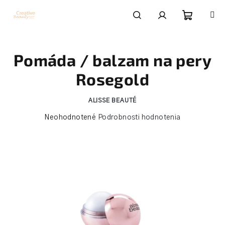
Prejsť
na
obsah
Nákupn
Hľadať
Prihlásenie
Pomáda / balzam na pery
košík
Rosegold
ALISSE BEAUTÉ
Priemerné
Neohodnotené
Podrobnosti hodnotenia
hodnotenie
produktu
je
0,0
z
5
hviezdičiek.