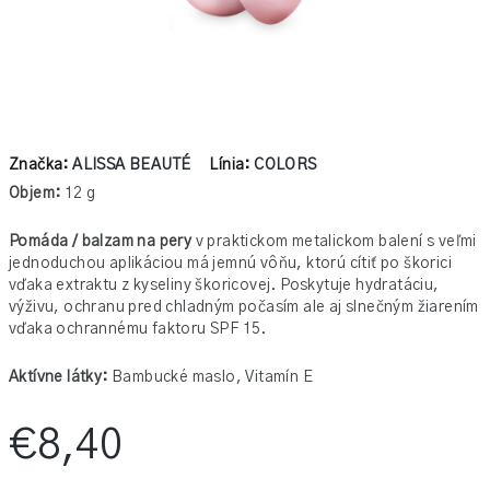
Značka:
ALISSA BEAUTÉ
Línia:
COLORS
Objem:
12 g
Pomáda / balzam na pery
v praktickom metalickom balení s veľmi
jednoduchou aplikáciou má jemnú vôňu, ktorú cítiť po škorici
vďaka extraktu z kyseliny škoricovej. Poskytuje hydratáciu,
výživu, ochranu pred chladným počasím ale aj slnečným žiarením
vďaka ochrannému faktoru SPF 15.
Aktívne látky:
Bambucké maslo, Vitamín E
€8,40
Jednotková