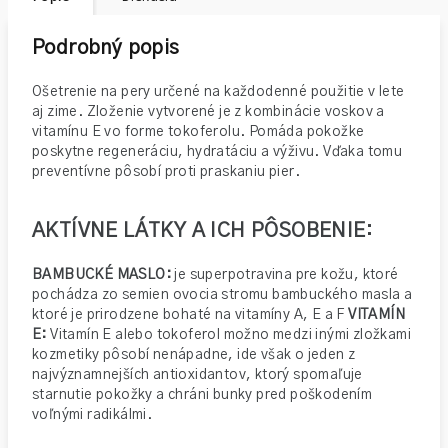
Podrobný popis
Ošetrenie na pery určené na každodenné použitie v lete
aj zime. Zloženie vytvorené je z kombinácie voskov a
vitamínu E vo forme tokoferolu. Pomáda pokožke
poskytne regeneráciu, hydratáciu a výživu. Vďaka tomu
preventívne pôsobí proti praskaniu pier.
AKTÍVNE LÁTKY A ICH PÔSOBENIE:
BAMBUCKÉ MASLO:
je superpotravina pre kožu, ktoré
pochádza zo semien ovocia stromu bambuckého masla a
ktoré je prirodzene bohaté na vitamíny A, E a F
VITAMÍN
E:
Vitamín E alebo tokoferol možno medzi inými zložkami
kozmetiky pôsobí nenápadne, ide však o jeden z
najvýznamnejších antioxidantov, ktorý spomaľuje
starnutie pokožky a chráni bunky pred poškodením
voľnými radikálmi.