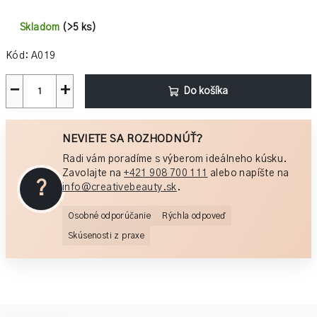
Jednotková
cena:
Skladom
(>5 ks)
Kód:
A019
−
+
Do košíka
NEVIETE SA ROZHODNÚŤ?
Radi vám poradíme s výberom ideálneho kúsku.
Zavolajte na
+421 908 700 111
alebo napíšte na
?
info@creativebeauty.sk
.
Osobné odporúčanie
Rýchla odpoveď
Skúsenosti z praxe