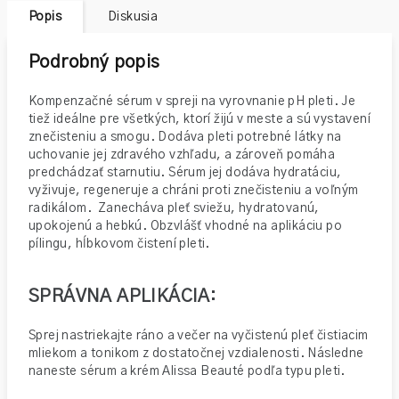
Popis
Diskusia
Podrobný popis
Kompenzačné sérum v spreji na vyrovnanie pH pleti. Je
tiež ideálne pre všetkých, ktorí žijú v meste a sú vystavení
znečisteniu a smogu. Dodáva pleti potrebné látky na
uchovanie jej zdravého vzhľadu, a zároveň pomáha
predchádzať starnutiu. Sérum jej dodáva hydratáciu,
vyživuje, regeneruje a chráni proti znečisteniu a voľným
radikálom. Zanecháva pleť sviežu, hydratovanú,
upokojenú a hebkú. Obzvlášť vhodné na aplikáciu po
pílingu, hĺbkovom čistení pleti.
SPRÁVNA APLIKÁCIA:
Sprej nastriekajte ráno a večer na vyčistenú pleť čistiacim
mliekom a tonikom z dostatočnej vzdialenosti. Následne
naneste sérum a krém Alissa Beauté podľa typu pleti.