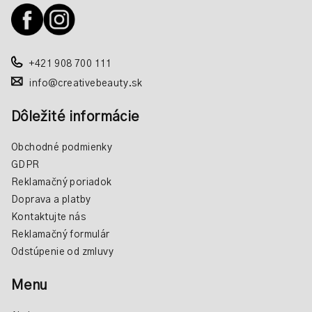
t
i
e
+421 908 700 111
info@creativebeauty.sk
Dôležité informácie
Obchodné podmienky
GDPR
Reklamačný poriadok
Doprava a platby
Kontaktujte nás
Reklamačný formulár
Odstúpenie od zmluvy
Menu