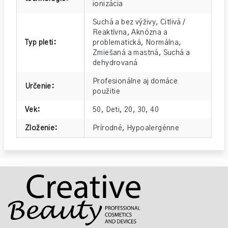
ionizácia
Suchá a bez výživy
,
Citlivá /
Reaktívna
,
Aknózna a
Typ pleti
:
problematická
,
Normálna
,
Zmiešaná a mastná
,
Suchá a
dehydrovaná
Profesionálne aj domáce
Určenie
:
použitie
Vek
:
50
,
Deti
,
20
,
30
,
40
Zloženie
:
Prírodné
,
Hypoalergénne
Z
á
p
ä