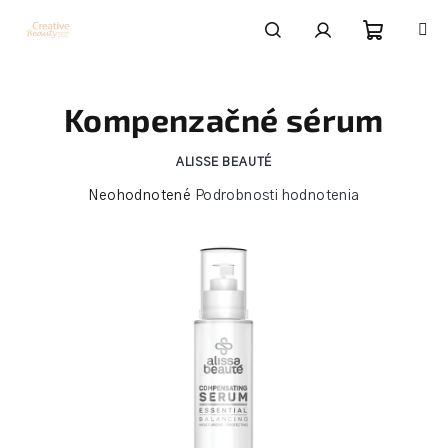
Prejsť
na
obsah
Nákupn
Hľadať
Prihlásenie
Kompenzačné sérum
košík
ALISSE BEAUTÉ
Priemerné
Neohodnotené
Podrobnosti hodnotenia
hodnotenie
produktu
je
0,0
z
5
hviezdičiek.