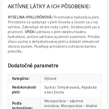
AKTÍVNE LÁTKY A ICH PÔSOBENIE:
KYSELINA HYALURÓNOVÁ:
Prvotriedna hydratácia pleti.
Prirodzene sa vyskytuje v pleti človeka a časom sa z nej
vytráca. Zabraňuje strate vody z pleti. Dodáva pleti jas a
pružnosť.
UREA:
udržiava v pleti ideálnu hladinu
hydratácie, pričom udržiava jej plnosť a jemnosť. Prináša
úľavu suchej a dehydratovanej pleti a dokáže stimulovať
obnovu buniek. Posilňuje prirodzenú ochrannú bariéru
pokožky.
Dodatočné parametre
Kategória
:
Výživné
Nedokonalosti
Suchá / Dehydrovaná
,
Alipidická
pleti
:
a bez života
Mezoporácia - záporná
Podľa
ionizácia
,
Mezoporácia - kladná
technológie
: