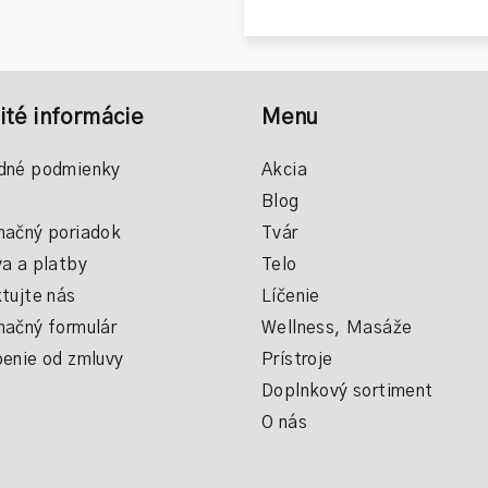
ité informácie
Menu
dné podmienky
Akcia
Blog
ačný poriadok
Tvár
a a platby
Telo
tujte nás
Líčenie
ačný formulár
Wellness, Masáže
enie od zmluvy
Prístroje
Doplnkový sortiment
O nás