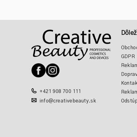
Z
Dôlež
á
p
Obcho
GDPR
ä
Reklam
t
Doprav
i
Kontak
+421 908 700 111
Reklam
e
info@creativebeauty.sk
Odstúp