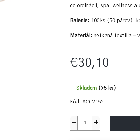
z
do ordinácií, spa, wellness a
5
hviezdičiek.
Balenie:
100ks (50 párov), k
Materiál:
netkaná textília - v
€30,10
Jednotková
cena:
Skladom
(>5 ks)
Kód:
ACC2152
−
+