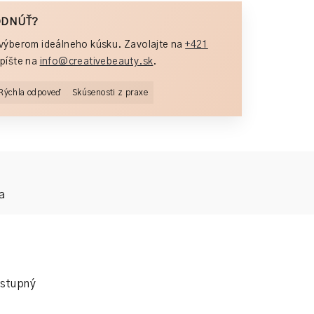
ODNÚŤ?
výberom ideálneho kúsku. Zavolajte na
+421
píšte na
info@creativebeauty.sk
.
Rýchla odpoveď
Skúsenosti z praxe
a
ostupný