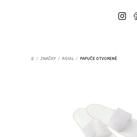
Prejsť
na
obsah
/
ZNAČKY
/
ROIAL
/
PAPUČE OTVORENÉ
DOMOV