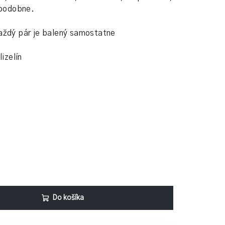
 podobne.
aždý pár je balený samostatne
lizelín
Do košíka