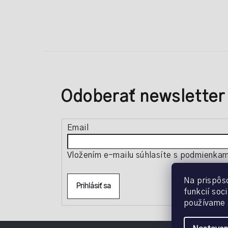
Odoberať newsletter
Email
Vložením e-mailu súhlasíte s
podmienkami
Na prispôs
Prihlásiť sa
funkcií soc
používame 