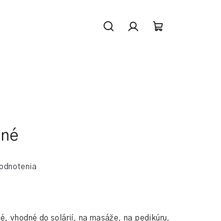
Hľadať
Prihlásenie
Nákupný
košík
ené
odnotenia
, vhodné do solárií, na masáže, na pedikúru,