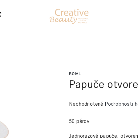
ROIAL
Papuče otvor
Priemerné
Neohodnotené
Podrobnosti h
hodnotenie
produktu
50 párov
je
0,0
Jednorazové papuče, otvorené