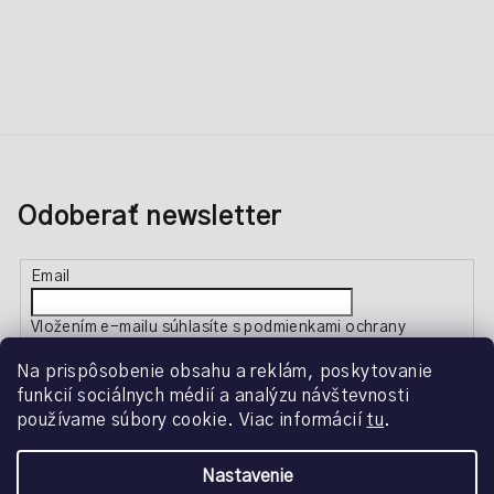
Odoberať newsletter
Email
Vložením e-mailu súhlasíte s
podmienkami ochrany
osobných údajov
Na prispôsobenie obsahu a reklám, poskytovanie
funkcií sociálnych médií a analýzu návštevnosti
Prihlásiť sa
používame súbory cookie. Viac informácií
tu
.
Nastavenie