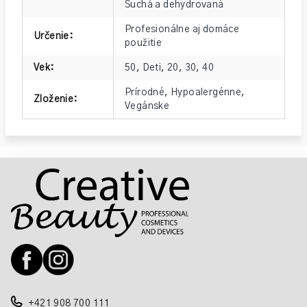
Suchá a dehydrovaná
Profesionálne aj domáce
Určenie
:
použitie
Vek
:
50
,
Deti
,
20
,
30
,
40
Prírodné
,
Hypoalergénne
,
Zloženie
:
Vegánske
Z
á
p
ä
t
i
e
+421 908 700 111