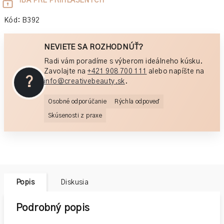
Jednotková
IBA PRE PRIHLÁSENÝCH
cena:
Kód:
B392
NEVIETE SA ROZHODNÚŤ?
Radi vám poradíme s výberom ideálneho kúsku.
Zavolajte na
+421 908 700 111
alebo napíšte na
?
info@creativebeauty.sk
.
Osobné odporúčanie
Rýchla odpoveď
Skúsenosti z praxe
Popis
Diskusia
Podrobný popis