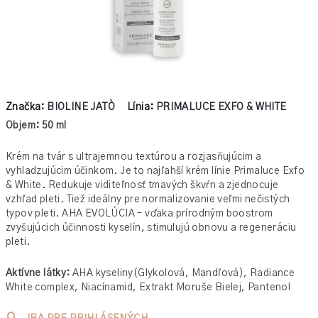
Značka:
BIOLINE JATÒ
Línia:
PRIMALUCE EXFO & WHITE
Objem: 50 ml
Krém na tvár s ultrajemnou textúrou a rozjasňujúcim a
vyhladzujúcim účinkom. Je to najľahší krém línie Primaluce Exfo
& White. Redukuje viditeľnosť tmavých škvŕn a zjednocuje
vzhľad pleti. Tiež ideálny pre normalizovanie veľmi nečistých
typov pleti. AHA EVOLÚCIA – vďaka prírodným boostrom
zvyšujúcich účinnosti kyselín, stimulujú obnovu a regeneráciu
pleti.
Aktívne látky:
AHA kyseliny(Glykolová, Mandľová), Radiance
White complex, Niacínamid, Extrakt Moruše Bielej, Pantenol