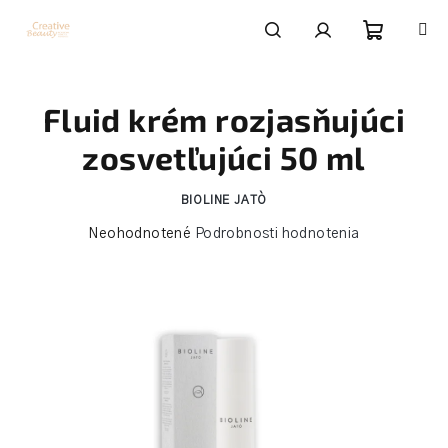
Prejsť
na
obsah
Nákupn
Hľadať
Prihlásenie
Fluid krém rozjasňujúci
košík
zosvetľujúci 50 ml
BIOLINE JATÒ
Priemerné
Neohodnotené
Podrobnosti hodnotenia
hodnotenie
produktu
je
0,0
z
5
hviezdičiek.