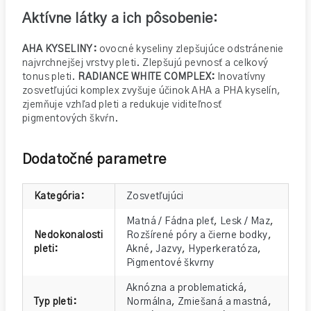
Aktívne látky a ich pôsobenie:
AHA KYSELINY:
ovocné kyseliny zlepšujúce odstránenie
najvrchnejšej vrstvy pleti. Zlepšujú pevnosť a celkový
tonus pleti.
RADIANCE WHITE COMPLEX:
Inovatívny
zosvetľujúci komplex zvyšuje účinok AHA a PHA kyselín,
zjemňuje vzhľad pleti a redukuje viditeľnosť
pigmentových škvŕn.
Dodatočné parametre
Kategória
:
Zosvetľujúci
Matná / Fádna pleť
,
Lesk / Maz
,
Nedokonalosti
Rozšírené póry a čierne bodky
,
pleti
:
Akné
,
Jazvy
,
Hyperkeratóza
,
Pigmentové škvrny
Aknózna a problematická
,
Typ pleti
:
Normálna
,
Zmiešaná a mastná
,