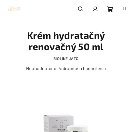
Prejsť
na
obsah
Nákupn
Hľadať
Prihlásenie
Krém hydratačný
košík
renovačný 50 ml
BIOLINE JATÒ
Priemerné
Neohodnotené
Podrobnosti hodnotenia
hodnotenie
produktu
je
0,0
z
5
hviezdičiek.