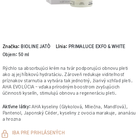
Značka:
BIOLINE JATÒ
Línia:
PRIMALUCE EXFO & WHITE
Objem: 50 ml
Rýchlo sa absorbujúci krém na tvár podporujúci obnovu pleti
ako aj jej hĺbkovú hydratáciu. Zároveň redukuje viditeľnosť
príznakov starnutia a vytvára tak jednotný, žiarivý vzhľad pleti.
AHA EVOLÚCIA – vďaka prírodným boostrom zvyšujúcich
účinnosti kyselín, stimulujú obnovu a regeneráciu pleti.
Aktívne látky:
AHA kyseliny (Glykolová, Mliečna, Mandľová),
Pantenol, Japonský Céder, kyseliny z ovocia marakuje, ananásu
a hrozna
Jednotková
IBA PRE PRIHLÁSENÝCH