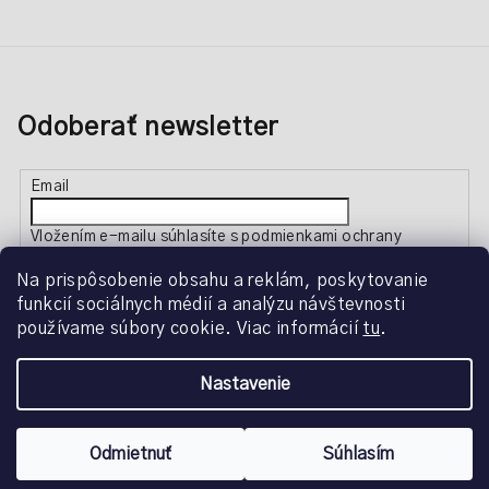
Odoberať newsletter
Email
Vložením e-mailu súhlasíte s
podmienkami ochrany
osobných údajov
Na prispôsobenie obsahu a reklám, poskytovanie
funkcií sociálnych médií a analýzu návštevnosti
Prihlásiť sa
používame súbory cookie. Viac informácií
tu
.
Nastavenie
Copyright 2026
Creative Beauty
. Všetky práva vyhradené.
Upraviť nastavenie cookies
Odmietnuť
Súhlasím
Vytvoril Shoptet
a
Adatelier