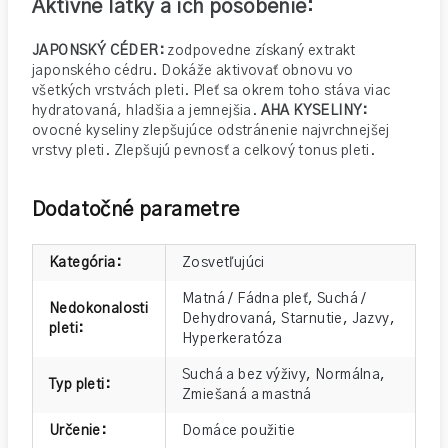
Aktívne látky a ich pôsobenie:
JAPONSKÝ CÉDER:
zodpovedne získaný extrakt
japonského cédru. Dokáže aktivovať obnovu vo
všetkých vrstvách pleti. Pleť sa okrem toho stáva viac
hydratovaná, hladšia a jemnejšia.
AHA KYSELINY:
ovocné kyseliny zlepšujúce odstránenie najvrchnejšej
vrstvy pleti. Zlepšujú pevnosť a celkový tonus pleti.
Dodatočné parametre
Kategória
:
Zosvetľujúci
Matná / Fádna pleť
,
Suchá /
Nedokonalosti
Dehydrovaná
,
Starnutie
,
Jazvy
,
pleti
:
Hyperkeratóza
Suchá a bez výživy
,
Normálna
,
Typ pleti
:
Zmiešaná a mastná
Určenie
:
Domáce použitie