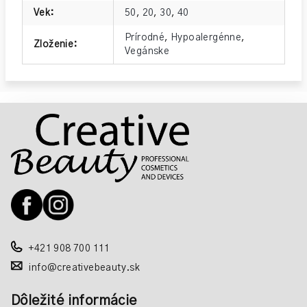
Vek
:
50
,
20
,
30
,
40
Prírodné
,
Hypoalergénne
,
Zloženie
:
Vegánske
Z
á
p
ä
t
i
e
+421 908 700 111
info@creativebeauty.sk
Dôležité informácie